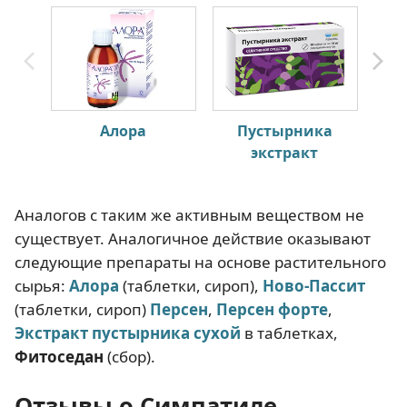
Алора
Пустырника
Н
экстракт
Аналогов с таким же активным веществом не
существует. Аналогичное действие оказывают
следующие препараты на основе растительного
сырья:
Алора
(таблетки, сироп),
Ново-Пассит
(таблетки, сироп)
Персен
,
Персен форте
,
Экстракт пустырника сухой
в таблетках,
Фитоседан
(сбор).
Отзывы о Симпатиле