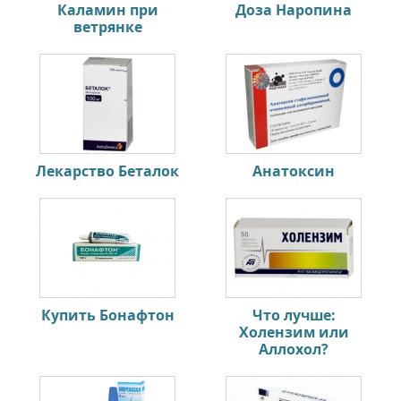
Каламин при
Доза Наропина
ветрянке
Лекарство Беталок
Анатоксин
Купить Бонафтон
Что лучше:
Холензим или
Аллохол?