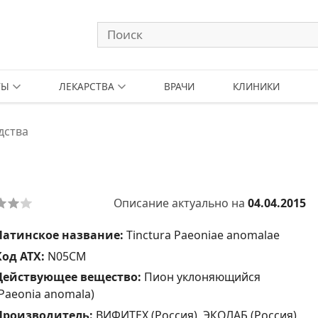
ТЫ
ЛЕКАРСТВА
ВРАЧИ
КЛИНИКИ
дства
Описание актуально на
04.04.2015
Латинское название:
Tinctura Paeoniae anomalae
Код АТХ:
N05CM
Действующее вещество:
Пион уклоняющийся
(Paeonia anomala)
Производитель:
ВИФИТЕХ (Россия), ЭКОЛАБ (Россия),