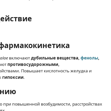
действие
фармакокинетика
alae
включают
дубильные вещества,
фенолы
,
дают
противосудорожными,
ойствами. Повышает кислотность желудка и
к
гипоксии
.
ению
 при повышенной возбудимости, расстройствах
ях.