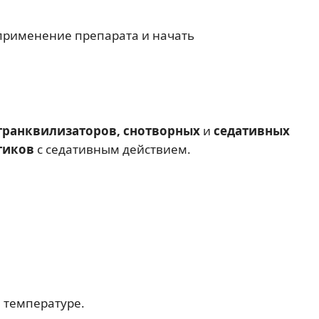
 применение препарата и начать
транквилизаторов, снотворных
и
седативных
тиков
с седативным действием.
й температуре.