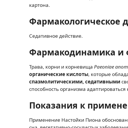
картона.
Фармакологическое 
Седативное действие.
Фармакодинамика и 
Трава, корни и корневища
Paeoniae anom
органические кислоты
, которые обла
спазмолитическими, седативными
св
способность организма адаптироваться 
Показания к примен
Применение Настойки Пиона обосновано
сна, вегетативно-сосудистых заболевани