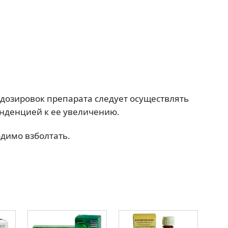
озировок препарата следует осуществлять
енденцией к ее увеличению.
димо взболтать.