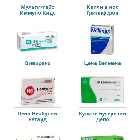
Мульти-табс
Капли в нос
Иммуно Кидс
Гриппферон
Виворакс
Цена Велмена
Цена Необутин
Купить Бусерелин
Ретард
Депо