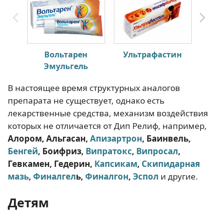
Вольтарен
Ультрафастин
И
Эмульгель
В настоящее время структурных аналогов
препарата не существует, однако есть
лекарственные средства, механизм воздействия
которых не отличается от Дип Релиф, например,
Алором, Альгасан,
Апизартрон
, Баинвель,
Бенгей
, Боифриз,
Випратокс
,
Випросал
,
Гевкамен, Гедерин,
Капсикам
,
Скипидарная
мазь
,
Финалгел
ь,
Финалгон
,
Эспол
и другие.
Детям