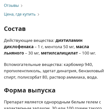
Отзывы
Цена, где купить
Состав
Действующие вещества:
диэтиламин
диклофенака
– 1 г, ментола 50 мг,
масла
льняного
– 30 мг,
метилсалицилат
– 100 мг.
Вспомогательные вещества: карбомер 940,
пропиленгликоль, эдетат динатрия, бензиловый
спирт, полисорбат 80, раствор аммиака, вода.
Форма выпуска
Препарат является однородным белым гелем с
характерным запахом. 30 или 100 грамм такого