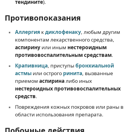
тендините
).
Противопоказания
Аллергия
к
диклофенаку
, любым другим
компонентам лекарственного средства,
аспирину
или иным
нестероидным
противовоспалительным средствам
.
Крапивница
, приступы
бронхиальной
астмы
или острого
ринита
, вызванные
приемом
аспирина
либо иных
нестероидных противовоспалительных
средств
.
Повреждения кожных покровов или раны в
области использования препарата.
Побочные действия