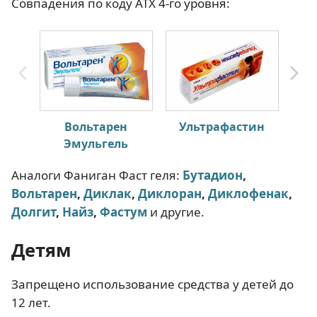
Совпадения по коду АТХ 4-го уровня:
Вольтарен
Ультрафастин
И
Эмульгель
Аналоги Фаниган Фаст геля:
Бутадион
,
Вольтарен
,
Диклак
,
Диклоран
,
Диклофенак
,
Долгит
,
Найз
,
Фастум
и другие.
Детям
Запрещено использование средства у детей до
12 лет.