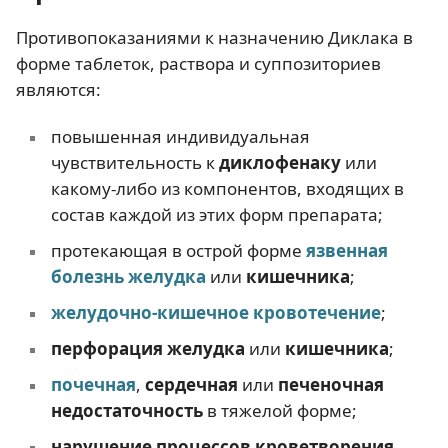
Противопоказаниями к назначению Диклака в
форме таблеток, раствора и суппозиториев
являются:
повышенная индивидуальная
чувствительность к
диклофенаку
или
какому-либо из компонентов, входящих в
состав каждой из этих форм препарата;
протекающая в острой форме
язвенная
болезнь желудка
или
кишечника
;
желудочно-кишечное кровотечение
;
перфорация желудка
или
кишечника
;
почечная
,
сердечная
или
печеночная
недостаточность
в тяжелой форме;
нарушение процессов кроветворения