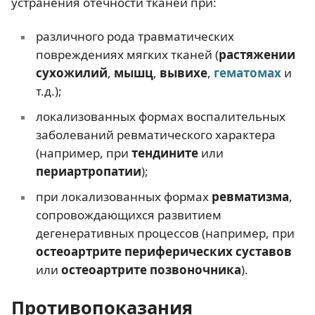
устранения отечности тканей при:
различного рода травматических
повреждениях мягких тканей (
растяжении
сухожилий
,
мышц
,
вывихе
,
гематомах
и
т.д.);
локализованных формах воспалительных
заболеваний ревматического характера
(например, при
тендините
или
периартропатии
);
при локализованных формах
ревматизма
,
сопровождающихся развитием
дегенеративных процессов (например, при
остеоартрите периферических суставов
или
остеоартрите позвоночника
).
Противопоказания