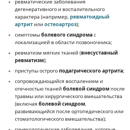
ревматические заболевания
дегенеративного и воспалительного
характера (например,
ревматоидный
артрит
или
остеоартроз
);
симптомы
болевого синдрома
с
локализацией в области позвоночника;
ревматизм мягких тканей (
внесуставный
ревматизм
);
приступы острого
подагрического артрита
;
сопровождающийся воспалением и
отечностью тканей
болевой синдром
после
травмы или хирургического вмешательства
(включая
болевой синдром
,
развивающийся после ортопедического или
стоматологического вмешательства);
гинекологические заболевания, которые