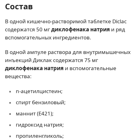
Состав
В одной кишечно-растворимой таблетке Diclac
содержатся 50 мг
диклофенака натрия
и ряд
вспомогательных ингредиентов.
В одной ампуле раствора для внутримышечных
инъекций Диклак содержатся 75 мг
диклофенака натрия
и вспомогательные
вещества:
n-ацетилцистеин;
спирт бензиловый;
маннит (Е421);
гидроксид натрия;
пропиленгликоль;