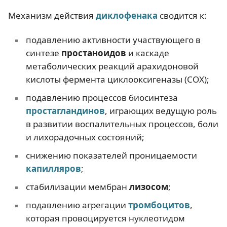
Механизм действия
диклофенака
сводится к:
подавлению активности участвующего в
синтезе
простаноидов
и каскаде
метаболических реакций арахидоновой
кислоты фермента циклооксигеназы (COX);
подавлению процессов биосинтеза
простагландинов
, играющих ведущую роль
в развитии воспалительных процессов, боли
и лихорадочных состояний;
снижению показателей проницаемости
капилляров
;
стабилизации мембран
лизосом
;
подавлению агрегации
тромбоцитов
,
которая провоцируется нуклеотидом