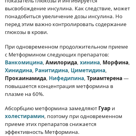
показатель глюкозы и ингибируется
высвобождение инсулина. Как следствие, может
понадобиться увеличение дозы инсулина. Но
перед этим важно контролировать содержание
глюкозы в крови.
При одновременном продолжительном приеме
с Метформином следующих препаратов:
Ванкомицина
,
Амилорида
,
хинина
,
Морфина
,
Хинидина
,
Ранитидина
,
Циметидина
,
Прокаинамида
,
Нифедипина
,
Триамтерена
—
повышается концентрация метформина в
плазме на 60%.
Абсорбцию метформина замедляют
Гуар
и
холестирамин
, поэтому при одновременном
приеме этих препаратов снижается
эффективность Метформина.