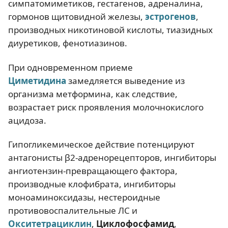
симпатомиметиков, гестагенов, адреналина,
гормонов щитовидной железы,
эстрогенов
,
производных никотиновой кислоты, тиазидных
диуретиков, фенотиазинов.
При одновременном приеме
Циметидина
замедляется выведение из
организма метформина, как следствие,
возрастает риск проявления молочнокислого
ацидоза.
Гипогликемическое действие потенцируют
антагонисты β2-адренорецепторов, ингибиторы
ангиотензин-превращающего фактора,
производные клофибрата, ингибиторы
моноаминоксидазы, нестероидные
противовоспалительные ЛС и
Окситетрациклин
,
Циклофосфамид
,