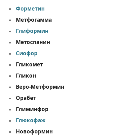
Форметин
Метфогамма
Глиформин
Метоспанин
Сиофор
Гликомет
Гликон
Веро-Метформин
Орабет
Глиминфор
Глюкофаж
Новоформин