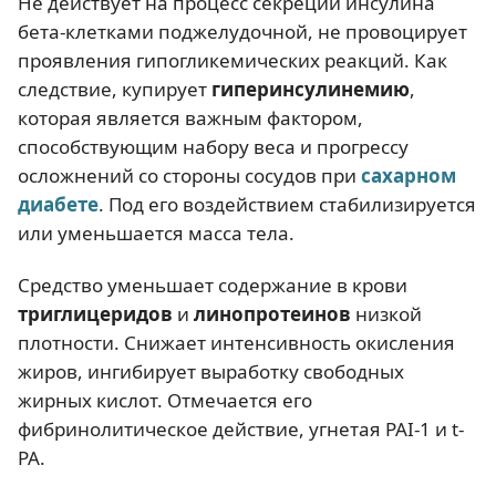
Не действует на процесс секреции инсулина
бета-клетками поджелудочной, не провоцирует
проявления гипогликемических реакций. Как
следствие, купирует
гиперинсулинемию
,
которая является важным фактором,
способствующим набору веса и прогрессу
осложнений со стороны сосудов при
сахарном
диабете
. Под его воздействием стабилизируется
или уменьшается масса тела.
Средство уменьшает содержание в крови
триглицеридов
и
линопротеинов
низкой
плотности. Снижает интенсивность окисления
жиров, ингибирует выработку свободных
жирных кислот. Отмечается его
фибринолитическое действие, угнетая РАІ-1 и t-
PA.