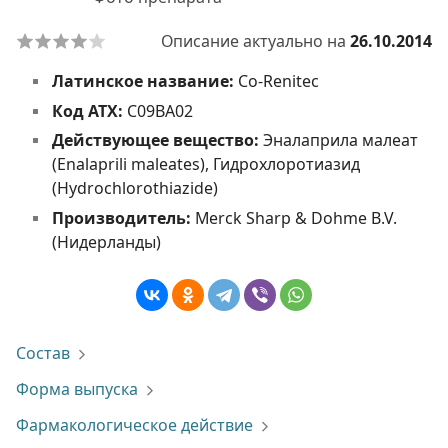
Описание актуально на
26.10.2014
Латинское название:
Co-Renitec
Код АТХ:
C09BA02
Действующее вещество:
Эналаприла малеат
(Enalaprili maleates), Гидрохлоротиазид
(Hydrochlorothiazide)
Производитель:
Merck Sharp & Dohme B.V.
(Нидерланды)
Состав
Форма выпуска
Фармакологическое действие