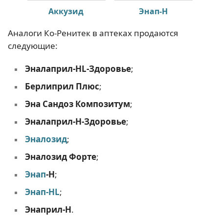
Аккузид
Энап-Н
Аналоги Ко-Ренитек в аптеках продаются
следующие:
Эналаприл-HL-Здоровье
;
Берлиприл Плюс
;
Эна Сандоз Композитум
;
Эналаприл-H-Здоровье
;
Эналозид
;
Эналозид Форте
;
Энап
-Н
;
Энап-HL
;
Энаприл-Н
.