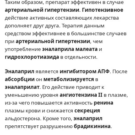
Таким образом, препарат эффективен в случае
артериальной гипертензии
.
Гипотензивное
действие активных составляющих лекарства
дополняет друг друга. Терапия данным
средством эффективнее в большинстве случаев
при
артериальной гипертензии
, чем
употребление
эналаприла малеата
и
гидрохлоротиазида
в отдельности.
Эналаприл
является
ингибитором АПФ
. После
абсорбции
он
метаболизируется
в
эналаприлат
. Его действие приводит к
уменьшению уровня
ангиотензина II
в плазме,
из-за чего повышается активность
ренина
плазмы крови и снижается
секреция
альдостерона. Кроме того,
эналаприл
препятствует разрушению
брадикинина
.