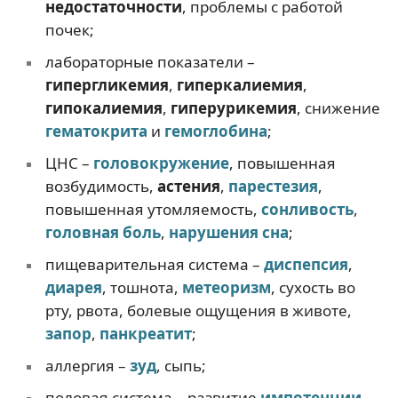
недостаточности
, проблемы с работой
почек;
лабораторные показатели –
гипергликемия
,
гиперкалиемия
,
гипокалиемия
,
гиперурикемия
, снижение
гематокрита
и
гемоглобина
;
ЦНС –
головокружение
, повышенная
возбудимость,
астения
,
парестезия
,
повышенная утомляемость,
сонливость
,
головная боль
,
нарушения сна
;
пищеварительная система –
диспепсия
,
диарея
, тошнота,
метеоризм
, сухость во
рту, рвота, болевые ощущения в животе,
запор
,
панкреатит
;
аллергия –
зуд
, сыпь;
половая система – развитие
импотенции
,