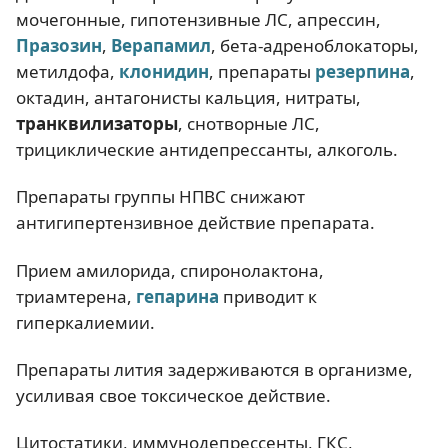
мочегонные, гипотензивные ЛС, апрессин,
Празозин
,
Верапамил
, бета-адреноблокаторы,
метилдофа,
клонидин
, препараты
резерпина
,
октадин, антагонисты кальция, нитраты,
транквилизаторы
, снотворные ЛС,
трициклические антидепрессанты, алкоголь.
Препараты группы НПВС снижают
антигипертензивное действие препарата.
Прием амилорида, спиронолактона,
триамтерена,
гепарина
приводит к
гиперкалиемии.
Препараты лития задерживаются в организме,
усиливая свое токсическое действие.
Цитостатики, иммунодепрессенты, ГКС,