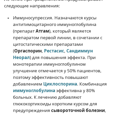
следующие направления:
Иммуносупрессия. Назначаются курсы
антитимоцитарного иммуноглобулина
(препарат
Атгам
), который является
препаратом первой линии, в сочетании с
цитостатическими препаратами
(
Оргаспорин
,
Рестасис
,
Сандиммун
Неорал
) для повышения эффекта. При
монотерапии иммуноглобулином
улучшение отмечается у 50% пациентов,
поэтому эффективность повышают
добавлением
Циклоспорина
. Комбинация
иммуноглобулина
эффективна у 80%
больных. К лечению добавляют
глюкокортикоиды коротким курсом для
предупреждения
сывороточной болезни
,