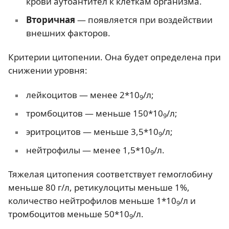
крови аутоантител к клеткам организма.
Вторичная
— появляется при воздействии
внешних факторов.
Критерии цитопении. Она будет определена при
снижении уровня:
лейкоцитов — менее 2*10
/л;
9
тромбоцитов — меньше 150*10
/л;
9
эритроцитов — меньше 3,5*10
/л;
9
нейтрофилы — менее 1,5*10
/л.
9
Тяжелая цитопения соответствует гемоглобину
меньше 80 г/л, ретикулоциты меньше 1%,
количество нейтрофилов меньше 1*10
/л и
9
тромбоцитов меньше 50*10
/л.
9