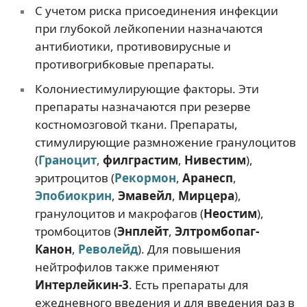
С учетом риска присоединения инфекции
при глубокой лейкопении назначаются
антибиотики, противовирусные и
противогрибковые препараты.
Колониестимулирующие факторы. Эти
препараты назначаются при резерве
костномозговой ткани. Препараты,
стимулирующие размножение гранулоцитов
(
Граноцит
,
филграстим
,
Нивестим
),
эритроцитов (
Рекормон
,
Аранесп
,
Эпобиокрин
,
Эмавейл
,
Мирцера
),
гранулоцитов и макрофагов (
Неостим
),
тромбоцитов (
Энплейт
,
Элтромбопаг-
Канон
,
Револейд
). Для повышения
нейтрофилов также применяют
Интерлейкин-3
. Есть препараты для
ежедневного введения и для введения раз в