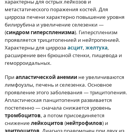
характерны для острых лейкозов и
метастатического поражения костей. Для
цирроза печени характерно повышение уровня
билирубина и увеличение селезенки —
(
синдром гиперспленизма
). Гиперспленизм
проявляется трицитопенией и нейтропенией.
Характерны для цирроза
асцит
,
желтуха
,
расширение вен брюшной стенки, пищевода и
геморроидальных.
При
апластической анемии
не увеличиваются
лимфоузлы, печень и селезенка. Основное
проявление этого заболевания — трицитопения.
Апластическая панцитопения развивается
постепенно — сначала снижается уровень
тромбоцитов
, а потом присоединяется
снижение
лейкоцитов
(
нейтрофилов
) и
эритроцитов
. Диагноз правомочен при двух из