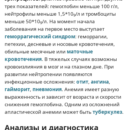
трех показателей: гемоглобин меньше 100 г/л,
нейтрофилы меньше 1,5*10
/л и тромбоциты
9
меньше 50*10
/л. На момент начала
9
заболевания на первое место выступает
геморрагический синдром
: геморрагии,
петехии, десневые и носовые кровотечения,
обильные месячные или
маточные
кровотечения
. В тяжелых случаях возможны
кровоизлияния в мозг и на глазном дне. При
развитии нейтропении появляются
инфекционные осложнения:
отит
,
ангина
,
гайморит
,
пневмония
. Анемия имеет разную
выраженность и зависит от возраста и скорости
снижения гемоглобина. Одним из осложнений
апластической анемии может быть
туберкулез
.
Анализы и диагностика