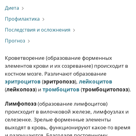
Диета
Профилактика
Последствия и осложнения
Прогноз
Кроветворение (образование форменных
элементов крови и их созревание) происходит в
костном мозге. Различают образование
эритроцитов
(
эритропоэз
),
лейкоцитов
(
лейкопоэз
) и
тромбоцитов
(
тромбоцитопоэз
).
Лимфопоэз
(образование лимфоцитов)
происходит в вилочковой железе, лимфоузлах и
селезенке. Зрелые форменные элементы
выходят в кровь, функционируют какое-то время
и разрушаются. Благодаря постоянному