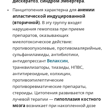
дискератоз
,
синдром Эмбергера
.
Панцитопения характерна для
анемии
апластической индуцированной
(вторичной)
. В эту группу входят
нарушения гемопоэза при приеме
препаратов, оказывающих
миелотоксическое действие:
противоопухолевые, противомалярийные,
сульфаниламиды, антибиотики,
антидепрессант
Велаксин
,
транквилизаторы, тиазиды, НПВС,
антитиреоидные, колхицин,
противоэпилептические
противоревматические препараты,
стероиды. Цитопения развивается при
лучевой терапии —
гипоплазия костного
мозга
возникает при накопленной дозе