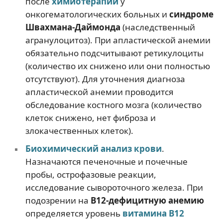
после
химиотерапии
у
онкогематологических больных и
синдроме
Швахмана-Даймонда
(наследственный
агранулоцитоз). При апластической анемии
обязательно подсчитывают ретикулоциты
(количество их снижено или они полностью
отсутствуют). Для уточнения диагноза
апластической анемии проводится
обследование костного мозга (количество
клеток снижено, нет фиброза и
злокачественных клеток).
Биохимический анализ крови
.
Назначаются печеночные и почечные
пробы, острофазовые реакции,
исследование сывороточного железа. При
подозрении на
В12-дефицитную анемию
определяется уровень
витамина В12