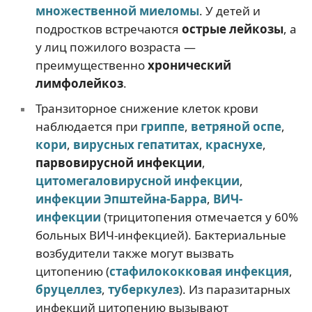
множественной миеломы
. У детей и
подростков встречаются
острые лейкозы
, а
у лиц пожилого возраста —
преимущественно
хронический
лимфолейкоз
.
Транзиторное снижение клеток крови
наблюдается при
гриппе
,
ветряной оспе
,
кори
,
вирусных гепатитах
,
краснухе
,
парвовирусной инфекции
,
цитомегаловирусной инфекции
,
инфекции Эпштейна-Барра
,
ВИЧ-
инфекции
(трицитопения отмечается у 60%
больных ВИЧ-инфекцией). Бактериальные
возбудители также могут вызвать
цитопению (
стафилококковая инфекция
,
бруцеллез
,
туберкулез
). Из паразитарных
инфекций цитопению вызывают