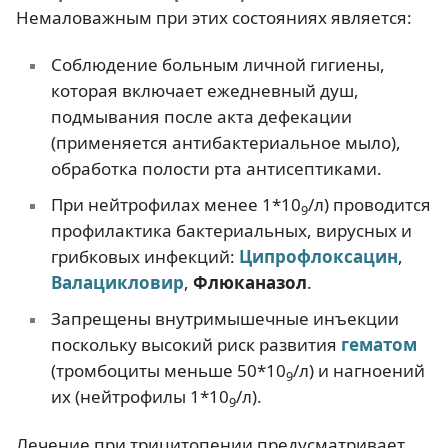
Немаловажным при этих состояниях является:
Соблюдение больным личной гигиены,
которая включает ежедневный душ,
подмывания после акта дефекации
(применяется антибактериальное мыло),
обработка полости рта антисептиками.
При нейтрофилах менее 1*10
/л) проводится
9
профилактика бактериальных, вирусных и
грибковых инфекций:
Ципрофлоксацин
,
Валацикловир
,
Флюканазол
.
Запрещены внутримышечные инъекции
поскольку высокий риск развития
гематом
(тромбоциты меньше 50*10
/л) и нагноений
9
их (нейтрофилы 1*10
/л).
9
Лечение при трицитопении предусматривает