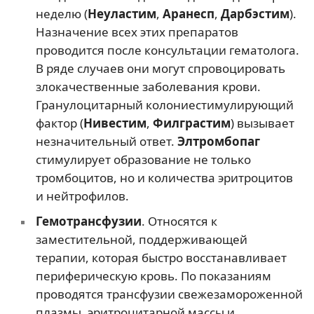
неделю (
Неуластим
,
Аранесп
,
Дарбэстим
).
Назначение всех этих препаратов
проводится после консультации гематолога.
В ряде случаев они могут спровоцировать
злокачественные заболевания крови.
Гранулоцитарный колониестимулирующий
фактор (
Нивестим
,
Филграстим
) вызывает
незначительный ответ.
Элтромбопаг
стимулирует образование не только
тромбоцитов, но и количества эритроцитов
и нейтрофилов.
Гемотрансфузии
. Относятся к
заместительной, поддерживающей
терапии, которая быстро восстанавливает
периферическую кровь. По показаниям
проводятся трансфузии свежезамороженной
плазмы, эритроцитарной массы и