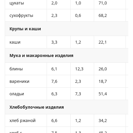
цукаты
2,0
1,0
71,0
3
сухофрукты
2,3
0,6
68,2
2
Крупы и каши
каши
3,3
1,2
22,1
1
Мука и макаронные изделия
блины
6,1
12,3
26,0
2
вареники
7,6
2,3
18,7
1
оладьи
6,3
7,3
51,4
2
Хлебобулочные изделия
хлеб ржаной
6,6
1,2
34,2
1
хлеб с
7,5
1,3
45,2
2