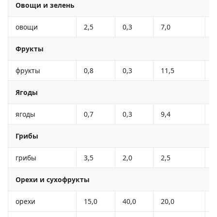
Овощи и зелень
овощи
2,5
0,3
7,0
3
Фрукты
фрукты
0,8
0,3
11,5
5
Ягоды
ягоды
0,7
0,3
9,4
4
Грибы
грибы
3,5
2,0
2,5
3
Орехи и сухофрукты
орехи
15,0
40,0
20,0
5