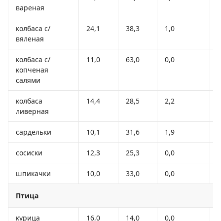
вареная
колбаса с/
24,1
38,3
1,0
вяленая
колбаса с/
11,0
63,0
0,0
копченая
салями
колбаса
14,4
28,5
2,2
ливерная
сардельки
10,1
31,6
1,9
сосиски
12,3
25,3
0,0
шпикачки
10,0
33,0
0,0
Птица
курица
16,0
14,0
0,0