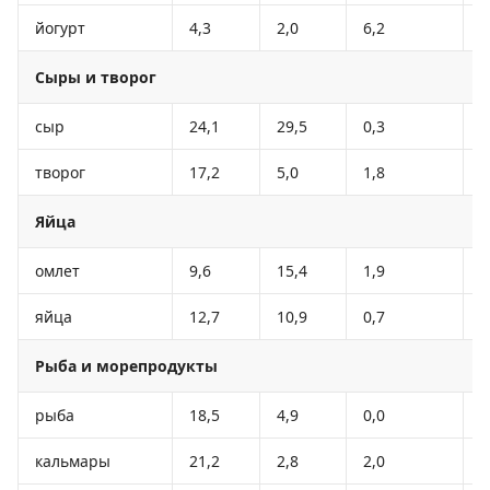
йогурт
4,3
2,0
6,2
6
Сыры и творог
сыр
24,1
29,5
0,3
3
творог
17,2
5,0
1,8
1
Яйца
омлет
9,6
15,4
1,9
1
яйца
12,7
10,9
0,7
1
Рыба и морепродукты
рыба
18,5
4,9
0,0
1
кальмары
21,2
2,8
2,0
1