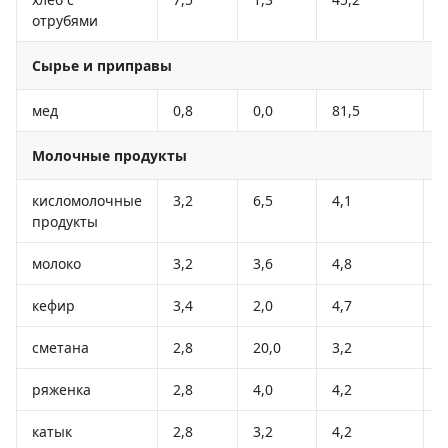
отрубями
Сырье и приправы
мед
0,8
0,0
81,5
3
Молочные продукты
кисломолочные
3,2
6,5
4,1
1
продукты
молоко
3,2
3,6
4,8
6
кефир
3,4
2,0
4,7
5
сметана
2,8
20,0
3,2
2
ряженка
2,8
4,0
4,2
6
катык
2,8
3,2
4,2
5