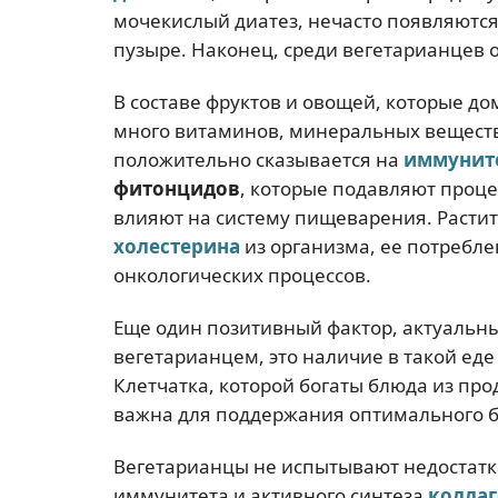
мочекислый диатез, нечасто появляются 
пузыре. Наконец, среди вегетарианцев 
В составе фруктов и овощей, которые д
много витаминов, минеральных веществ
положительно сказывается на
иммунит
фитонцидов
, которые подавляют проц
влияют на систему пищеварения. Расти
холестерина
из организма, ее потребл
онкологических процессов.
Еще один позитивный фактор, актуальный 
вегетарианцем, это наличие в такой ед
Клетчатка, которой богаты блюда из пр
важна для поддержания оптимального 
Вегетарианцы не испытывают недостатк
иммунитета и активного синтеза
коллаг