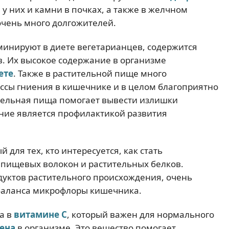
у них и камни в почках, а также в желчном
очень много долгожителей.
оминируют в диете вегетарианцев, содержится
. Их высокое содержание в организме
ете
. Также в растительной пище много
ессы гниения в кишечнике и в целом благоприятно
тельная пища помогает вывести излишки
ение является профилактикой развития
для тех, кто интересуется, как стать
е пищевых волокон и растительных белков.
одуктов растительного происхождения, очень
баланса микрофлоры кишечника.
а в
витамине С
, который важен для нормального
ена
в организме. Это вещество помогает