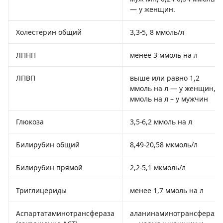
— у женщин.
Холестерин общий
3,3-5, 8 ммоль/л
ЛПНП
менее 3 ммоль на л
ЛПВП
выше или равно 1,2
ммоль на л — у женщин, 1
ммоль на л – у мужчин
Глюкоза
3,5-6,2 ммоль на л
Билирубин общий
8,49-20,58 мкмоль/л
Билирубин прямой
2,2-5,1 мкмоль/л
Триглицериды
менее 1,7 ммоль на л
Аспартатаминотрансфераза
аланинаминотрансфераза