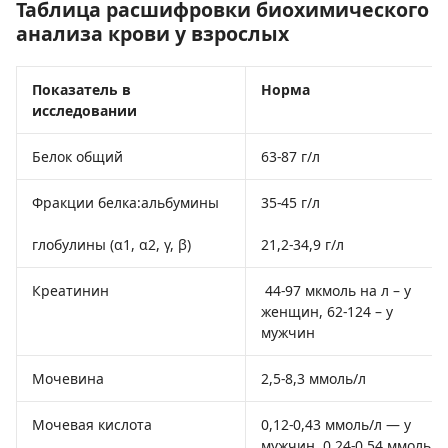
Таблица расшифровки биохимического
анализа крови у взрослых
Показатель в
Норма
исследовании
Белок общий
63-87 г/л
Фракции белка:альбумины
35-45 г/л
глобулины (α1, α2, γ, β)
21,2-34,9 г/л
Креатинин
44-97 мкмоль на л – у
женщин, 62-124 – у
мужчин
Мочевина
2,5-8,3 ммоль/л
Мочевая кислота
0,12-0,43 ммоль/л — у
мужчин, 0,24-0,54 ммоль/л