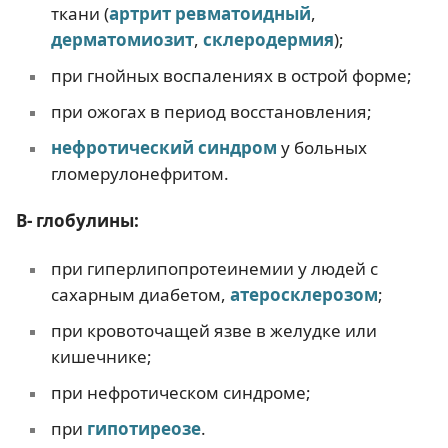
ткани (
артрит ревматоидный
,
дерматомиозит
,
склеродермия
);
при гнойных воспалениях в острой форме;
при ожогах в период восстановления;
нефротический синдром
у больных
гломерулонефритом.
Β- глобулины:
при гиперлипопротеинемии у людей с
сахарным диабетом,
атеросклерозом
;
при кровоточащей язве в желудке или
кишечнике;
при нефротическом синдроме;
при
гипотиреозе
.