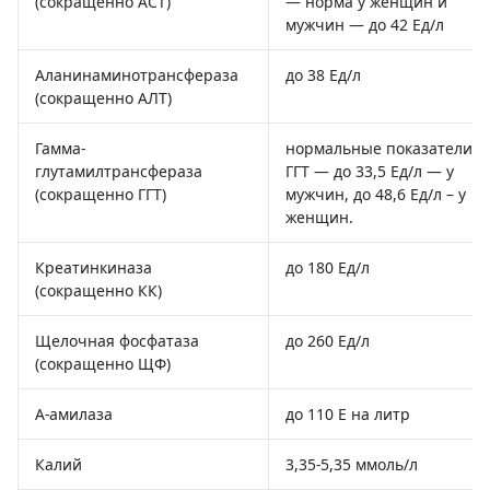
(сокращенно АСТ)
— норма у женщин и
мужчин — до 42 Ед/л
Аланинаминотрансфераза
до 38 Ед/л
(сокращенно АЛТ)
Гамма-
нормальные показатели
глутамилтрансфераза
ГГТ — до 33,5 Ед/л — у
(сокращенно ГГТ)
мужчин, до 48,6 Ед/л – у
женщин.
Креатинкиназа
до 180 Ед/л
(сокращенно КК)
Щелочная фосфатаза
до 260 Ед/л
(сокращенно ЩФ)
Α-амилаза
до 110 Е на литр
Калий
3,35-5,35 ммоль/л