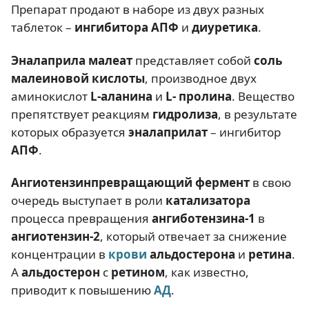
Препарат продают в наборе из двух разных
таблеток –
ингибитора АПФ
и
диуретика
.
Эналаприла малеат
представляет собой
соль
малеиновой кислоты
, производное двух
аминокислот
L-аланина
и
L- пролина
. Вещество
препятствует реакциям
гидролиза
, в результате
которых образуется
эналаприлат
– ингибитор
АПФ
.
Ангиотензинпревращающий фермент
в свою
очередь выступает в роли
катализатора
процесса превращения
ангиботензина-1
в
ангиотензин-2
, который отвечает за снижение
концентрации в
крови
альдостерона
и
ретина
.
А
альдостерон
с
ретином
, как известно,
приводит к повышению
АД
.