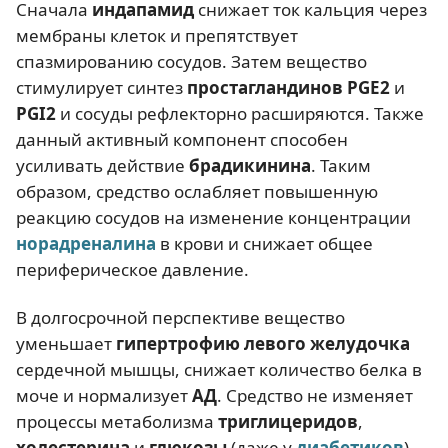
Сначала
индапамид
снижает ток кальция через
мембраны клеток и препятствует
спазмированию сосудов. Затем вещество
стимулирует синтез
простагландинов PGE2
и
PGI2
и сосуды рефлекторно расширяются. Также
данный активный компонент способен
усиливать действие
брадикинина
. Таким
образом, средство ослабляет повышенную
реакцию сосудов на изменение концентрации
норадреналина
в крови и снижает общее
периферическое давление.
В долгосрочной перспективе вещество
уменьшает
гипертрофию левого желудочка
сердечной мышцы, снижает количество белка в
моче и нормализует
АД
. Средство не изменяет
процессы метаболизма
триглицеридов
,
холестерина
и
глюкозы
(даже у
диабетиков
).