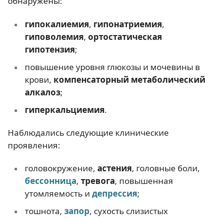
обнаружены:
гипокалиемия
,
гипонатриемия
,
гиповолемия
,
ортостатическая
гипотензия
;
повышение уровня глюкозы и мочевины в
крови,
компенсаторный метаболический
алкалоз
;
гиперкальциемия
.
Наблюдались следующие клинические
проявления:
головокружение,
астения
, головные боли,
бессонница
,
тревога
, повышенная
утомляемость и
депрессия
;
тошнота,
запор
, сухость слизистых