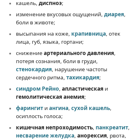
кашель,
диспноэ
;
изменение вкусовых ощущений,
диарея
,
боли в животе;
высыпания на коже,
крапивница
, отек
лица, губ, языка, гортани;
снижение
артериального давления
,
потеря сознания, боли в груди,
стенокардия
, нарушение частоты
сердечного ритма,
тахикардия
;
синдром Рейно
,
апластическая
и
гемолитическая анемия
;
фарингит
и
ангина
,
сухой кашель
,
осиплость голоса;
кишечная непроходимость
,
панкреатит
,
несварение желудка
,
анорексия
, рвота,