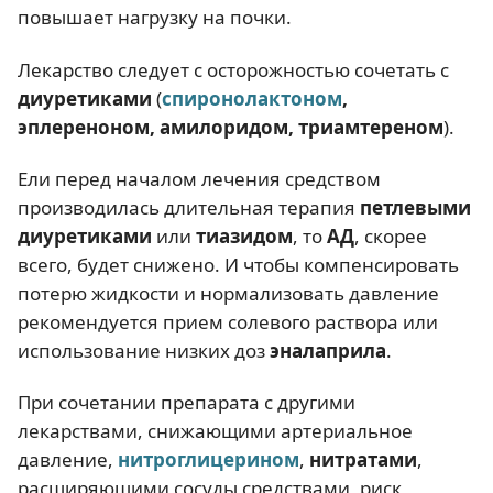
повышает нагрузку на почки.
Лекарство следует с осторожностью сочетать с
диуретиками
(
спиронолактоном
,
эплереноном, амилоридом, триамтереном
).
Ели перед началом лечения средством
производилась длительная терапия
петлевыми
диуретиками
или
тиазидом
, то
АД
, скорее
всего, будет снижено. И чтобы компенсировать
потерю жидкости и нормализовать давление
рекомендуется прием солевого раствора или
использование низких доз
эналаприла
.
При сочетании препарата с другими
лекарствами, снижающими артериальное
давление,
нитроглицерином
,
нитратами
,
расширяющими сосуды средствами, риск