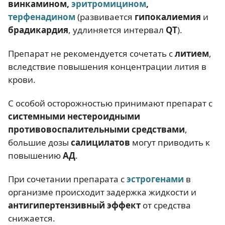
винкамином,
эритромицином
,
терфенадином
(развивается
гипокалиемия
и
брадикардия
, удлиняется интервал
QT
).
Препарат не рекомендуется сочетать с
литием
,
вследствие повышения концентрации лития в
крови.
С особой осторожностью принимают препарат с
системными нестероидными
противовоспалительными средствами
,
большие дозы
салицилатов
могут приводить к
повышению
АД
.
При сочетании препарата с
эстрогенами
в
организме происходит задержка жидкости и
антигипертензивный эффект
от средства
снижается.