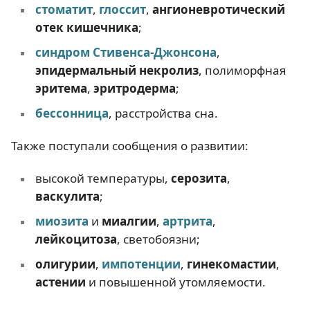
стоматит
,
глоссит
,
ангионевротический
отек кишечника
;
синдром Стивенса-Джонсона
,
эпидермальный некролиз
, полиморфная
эритема
,
эритродерма
;
бессонница
, расстройства сна.
Также поступали сообщения о развитии:
высокой температуры,
серозита
,
васкулита
;
миозита
и
миалгии
,
артрита
,
лейкоцитоза
, светобоязни;
олигурии
,
импотенции
,
гинекомастии
,
астении
и повышенной утомляемости.