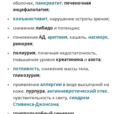
оболочек,
панкреатит
,
печеночная
энцефалопатия
;
конъюнктивит
, нарушение остроты зрения;
снижение
либидо
и потенции;
понижение
АД
,
аритмия
, кашель,
насморк
,
ринорея
;
полиурия
, почечная недостаточность,
повышение уровня
креатинина
и
азота
;
потливость
, снижение массы тела,
гликозурия
;
проявления
аллергии
в виде высыпаний на
коже,
пурпура
,
ангионевротический отек
,
чувствительность к свету,
синдром
Стивенса-Джонсона
;
гриппоподобный синдром
.