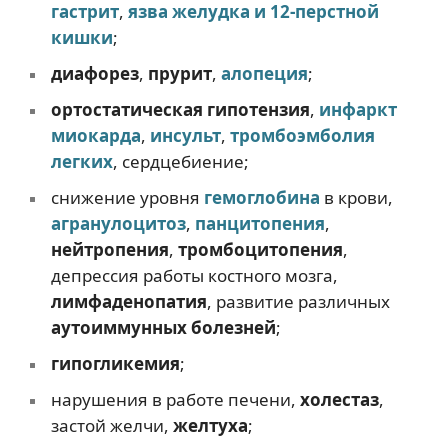
гастрит
,
язва желудка
и
12-перстной
кишки
;
диафорез
,
прурит
,
алопеция
;
ортостатическая гипотензия
,
инфаркт
миокарда
,
инсульт
,
тромбоэмболия
легких
, сердцебиение;
снижение уровня
гемоглобина
в крови,
агранулоцитоз
,
панцитопения
,
нейтропения
,
тромбоцитопения
,
депрессия работы костного мозга,
лимфаденопатия
, развитие различных
аутоиммунных болезней
;
гипогликемия
;
нарушения в работе печени,
холестаз
,
застой желчи,
желтуха
;