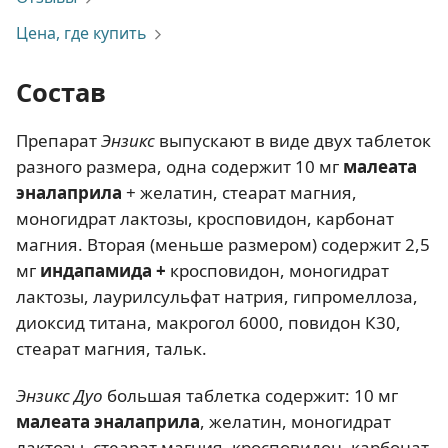
Цена, где купить
Состав
Препарат
Энзикс
выпускают в виде двух таблеток
разного размера, одна содержит 10 мг
малеата
эналаприла
+ желатин, стеарат магния,
моногидрат лактозы, кросповидон, карбонат
магния. Вторая (меньше размером) содержит 2,5
мг
индапамида +
кросповидон, моногидрат
лактозы, лаурилсульфат натрия, гипромеллоза,
диоксид титана, макрогол 6000, повидон К30,
стеарат магния, тальк.
Энзикс Дуо
большая таблетка содержит: 10 мг
малеата эналаприла
, желатин, моногидрат
лактозы, стеарат магния, кросповидон, карбонат