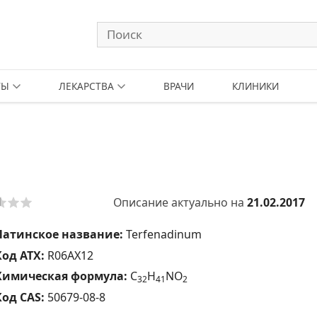
ТЫ
ЛЕКАРСТВА
ВРАЧИ
КЛИНИКИ
Описание актуально на
21.02.2017
Латинское название:
Terfenadinum
Код АТХ:
R06AX12
Химическая формула:
C
H
NO
3
2
4
1
2
Код CAS:
50679-08-8