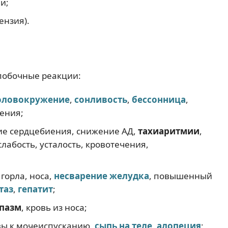
и;
ензия).
побочные реакции:
оловокружение
,
сонливость
,
бессонница
,
рения;
ие сердцебиения, снижение АД,
тахиаритмии
,
абость, усталость, кровотечения,
 горла, носа,
несварение желудка
, повышенный
таз
,
гепатит
;
пазм
, кровь из носа;
вы к мочеиспусканию,
сыпь на теле
,
алопеция
;