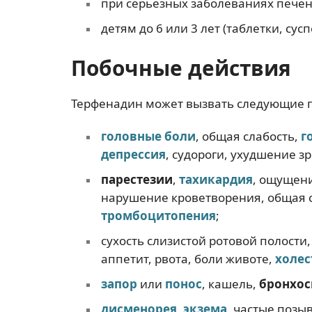
при серьезных заболеваниях печен
детям до 6 или 3 лет (таблетки, сусп
Побочные действия
Терфенадин может вызвать следующие 
головные боли
, общая слабость,
г
депрессия
, судороги, ухудшение з
парестезии
,
тахикардия
, ощущен
нарушение кроветворения, общая сл
тромбоцитопения
;
сухость слизистой ротовой полости,
аппетит, рвота, боли животе,
холес
запор
или
понос
, кашель,
бронхос
дисменорея
,
экзема
, частые позы