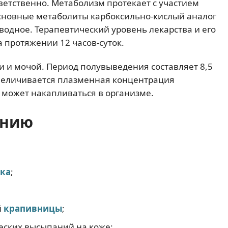
ветственно. Метаболизм протекает с участием
основные метаболиты карбоксильно-кислый аналог
одное. Терапевтический уровень лекарства и его
 протяжении 12 часов-суток.
 и мочой. Период полувыведения составляет 8,5
величивается плазменная концентрация
 может накапливаться в организме.
ению
рка
;
й
крапивницы
;
ческих высыпаний на коже;