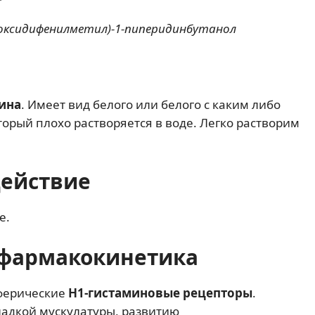
дроксидифенилметил)-1-пиперидинбутанол
ина
. Имеет вид белого или белого с каким либо
орый плохо растворяется в воде. Легко растворим
действие
е.
фармакокинетика
ферические
Н1-гистаминовые рецепторы
.
ладкой мускулатуры, развитию