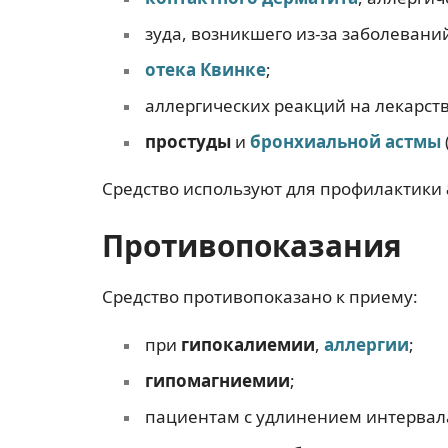
зуда, возникшего из-за заболевани
отека Квинке
;
аллергических реакций на лекарств
простуды
и
бронхиальной астмы
Средство используют для профилактики
Противопоказания
Средство противопоказано к приему:
при
гипокалиемии
,
аллергии
;
гипомагниемии
;
пациентам с удлинением интерва