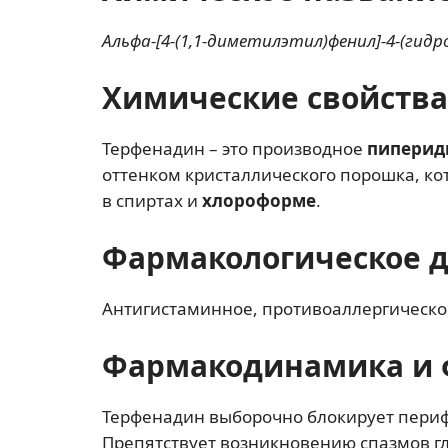
Альфа-[4-(1,1-диметилэтил)фенил]-4-(ги
Химические свойства
Терфенадин – это производное
пиперид
оттенком кристаллического порошка, кот
в спиртах и
хлороформе
.
Фармакологическое 
Антигистаминное, противоаллергическо
Фармакодинамика и 
Терфенадин выборочно блокирует пери
Препятствует возникновению спазмов г