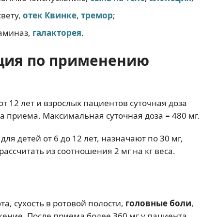
свету,
отек Квинке
,
тремор
;
саминаз,
галакторея
.
ция по применению
от 12 лет и взрослых пациентов суточная доза
два приема. Максимальная суточная доза = 480 мг.
я детей от 6 до 12 лет, назначают по 30 мг,
ассчитать из соотношения 2 мг на кг веса.
а, сухость в ротовой полости,
головные боли
,
жение. После приема более 360 мг у пациента