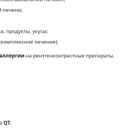
й печени;
а, продукты, укусы;
(комплексное лечение).
аллергии
на рентгенконтрастные препараты.
ла
QT
;