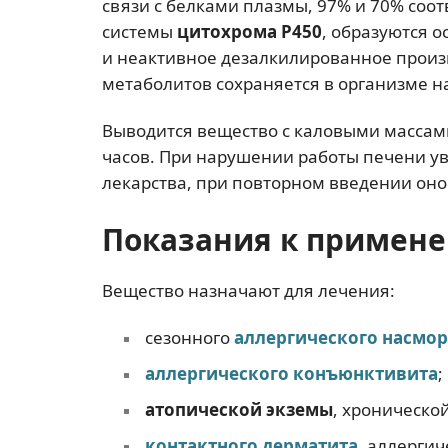
связи с белками плазмы, 97% и 70% соот
системы
цитохрома Р450
, образуются 
и неактивное дезалкилированное произв
метаболитов сохраняется в организме на
Выводится вещество с каловыми массами
часов. При нарушении работы печени у
лекарства, при повторном введении оно
Показания к примен
Вещество назначают для лечения:
сезонного
аллергического насмо
аллергического конъюнктивита
;
атопической экземы
, хроническо
контактного дерматита
, аллерги