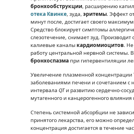
бронхообструкции
, расширению капи
отека Квинке
, зуда,
эритемы
. Эффект о
минут после, достигает своего максимума
Средство блокирует симптомы аллергич
слезотечение, снимает зуд. Производит
калиевые каналы
кардиомиоцитов
. Н
работу центральной нервной системы. В
бронхоспазма
при гипервентиляции ле
Увеличение плазменной концентрации 
заболеваниями печени и сочетанием с 
интервала
QT
и развитию сердечно-сосу
мутагенного и канцерогенного влияния 
Степень системной абсорбции не зависи
принятого лекарства, его можно опреде
концентрация достигается в течение час