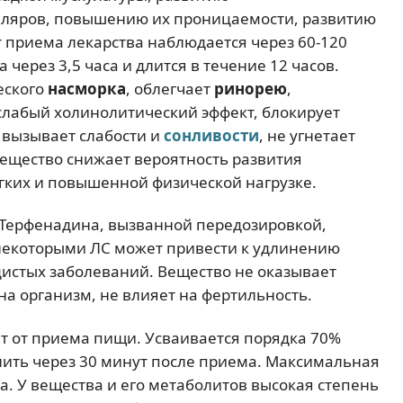
лляров, повышению их проницаемости, развитию
т приема лекарства наблюдается через 60-120
 через 3,5 часа и длится в течение 12 часов.
еского
насморка
, облегчает
ринорею
,
 слабый холинолитический эффект, блокирует
е вызывает слабости и
сонливости
, не угнетает
ещество снижает вероятность развития
гких и повышенной физической нагрузке.
Терфенадина, вызванной передозировкой,
некоторыми ЛС может привести к удлинению
дистых заболеваний. Вещество не оказывает
на организм, не влияет на фертильность.
т от приема пищи. Усваивается порядка 70%
лить через 30 минут после приема. Максимальная
а. У вещества и его метаболитов высокая степень