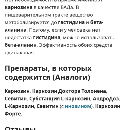
карнозина
в качестве БАДа. В
пищеварительном тракте вещество
метаболизируется до
гастидина
и
бета-
аланина
. Поэтому, если у человека нет
недостатка
гистидина
, можно использовать
бета-аланин
. Эффективность обоих средств
одинаковая.
Препараты, в которых
содержится (Аналоги)
Карнозин
,
Карнозин Доктора Толонена
,
Севитин
,
Субстанция L-карнозин
,
АндроДоз
,
L-Карнозин
,
Севитин
(с
инозином
),
Карнозин
Форте
.
Отзывы