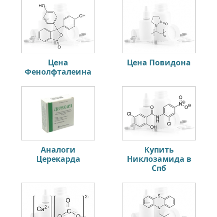
Цена
Цена Повидона
Фенолфталеина
Аналоги
Купить
Церекарда
Никлозамида в
Спб