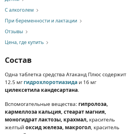
С алкоголем
При беременности и лактации
Отзывы
Цена, где купить
Состав
Одна таблетка средства Атаканд Плюс содержит
12.5 мг
гидрохлоротиазида
и 16 мг
цилексетила
кандесартана
.
Вспомогательные вещества:
гипролоза,
кармеллоза кальция, стеарат магния,
моногидрат лактозы, крахмал,
краситель
желтый
оксид железа, макрогол
, краситель