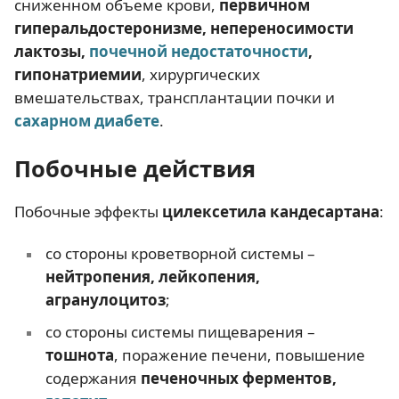
сниженном объеме крови,
первичном
гиперальдостеронизме, непереносимости
лактозы,
почечной недостаточности
,
гипонатриемии
, хирургических
вмешательствах, трансплантации почки и
сахарном диабете
.
Побочные действия
Побочные эффекты
цилексетила кандесартана
:
со стороны кроветворной системы –
нейтропения, лейкопения,
агранулоцитоз
;
со стороны системы пищеварения –
тошнота
, поражение печени, повышение
содержания
печеночных ферментов,