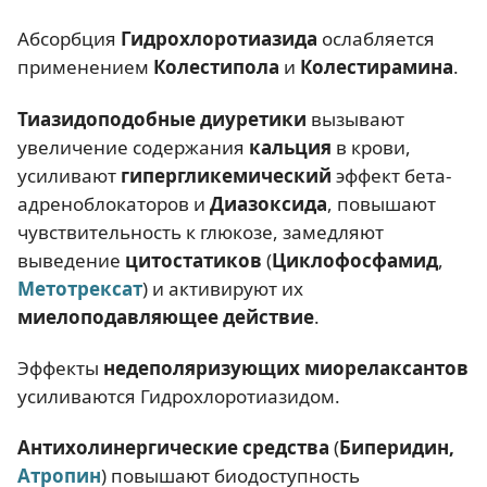
Абсорбция
Г
идрохлоротиазида
ослабляется
применением
К
олестипола
и
К
олестирамина
.
Тиазидоподобные диуретики
вызывают
увеличение содержания
кальция
в крови,
усиливают
гипергликемический
эффект бета-
адреноблокаторов и
Д
иазоксида
, повышают
чувствительность к глюкозе, замедляют
выведение
цитостатиков
(
Ц
иклофосфамид
,
Метотрексат
) и активируют их
миелоподавляющее
действие
.
Эффекты
недеполяризующих миорелаксантов
усиливаются Гидрохлоротиазидом.
Антихолинергические средства
(
Б
иперидин,
Атропин
) повышают биодоступность