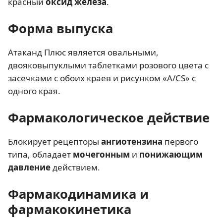
красный
оксид железа
.
Форма выпуска
Атаканд Плюс является овальными,
двояковыпуклыми таблетками розового цвета с
засечками с обоих краев и рисунком «A/CS» с
одного края.
Фармакологическое действие
Блокирует рецепторы
ангиотензина
первого
типа, обладает
мочегонным
и
понижающим
давление
действием.
Фармакодинамика и
фармакокинетика