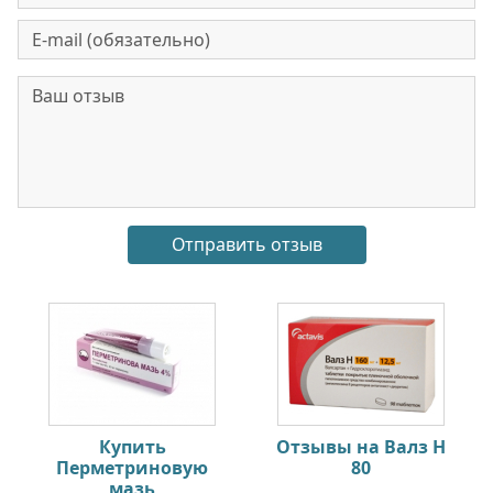
Купить
Отзывы на Валз Н
Перметриновую
80
мазь