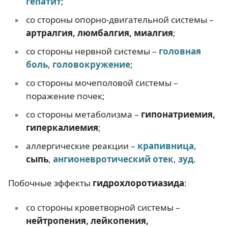
гепатит
;
со стороны опорно-двигательной системы –
артралгия, люмбалгия, миалгия
;
со стороны нервной системы –
головная
боль
,
головокружение
;
со стороны мочеполовой системы –
поражение почек;
со стороны метаболизма –
гипонатриемия,
гиперкалиемия
;
аллергические реакции –
крапивница
,
сыпь
,
ангионевротический отек
,
зуд
.
Побочные эффекты
гидрохлоротиазида
:
со стороны кроветворной системы –
нейтропения, лейкопения,