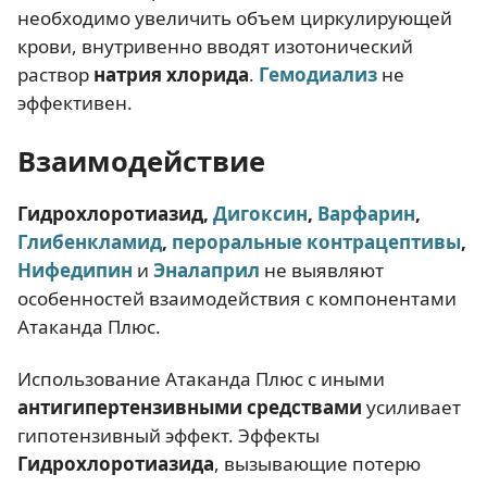
необходимо увеличить объем циркулирующей
крови, внутривенно вводят изотонический
раствор
натрия хлорида
.
Гемодиализ
не
эффективен.
Взаимодействие
Гидрохлоротиазид,
Дигоксин
,
Варфарин
,
Глибенкламид
,
пероральные контрацептивы
,
Нифедипин
и
Э
налаприл
не выявляют
особенностей взаимодействия с компонентами
Атаканда Плюс.
Использование Атаканда Плюс с иными
антигипертензивными средствами
усиливает
гипотензивный эффект. Эффекты
Г
идрохлоротиазида
, вызывающие потерю