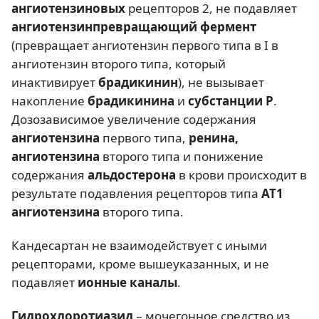
ангиотензиновых
рецепторов 2, не подавляет
ангиотензинпревращающий фермент
(превращает ангиотензин первого типа в I в
ангиотензин второго типа, который
инактивирует
брадикинин
), не вызывает
накопление
брадикинина
и
субстанции Р
.
Дозозависимое увеличение содержания
ангиотензина
первого типа,
ренина,
ангиотензина
второго типа и понижение
содержания
альдостерона
в крови происходит в
результате подавления рецепторов типа
AT1
ангиотензина
второго типа.
Кандесартан не взаимодействует с иными
рецепторами, кроме вышеуказанных, и не
подавляет
ионные каналы
.
Гидрохлоротиазид
– мочегонное средство из