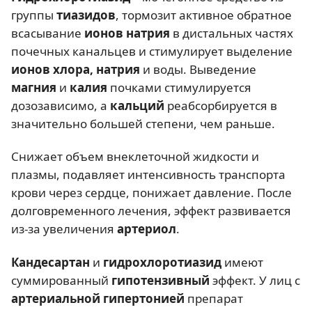
группы
тиазидов
, тормозит активное обратное
всасывание
ионов натрия
в дистальных частях
почечных канальцев и стимулирует выделение
ионов хлора, натрия
и воды. Выведение
магния
и
калия
почками стимулируется
дозозависимо, а
кальций
реабсорбируется в
значительно большей степени, чем раньше.
Снижает объем внеклеточной жидкости и
плазмы, подавляет интенсивность транспорта
крови через сердце, понижает давление. После
долговременного лечения, эффект развивается
из-за увеличения
артериол
.
Кандесартан
и
гидрохлоротиазид
имеют
суммированный
гипотензивный
эффект. У лиц с
артериальной гипертонией
препарат