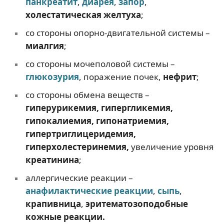
панкреатит
,
диарея
,
запор
,
холестатическая
желтуха
;
со стороны опорно-двигательной системы –
миалгия
;
со стороны мочеполовой системы –
глюкозурия
, поражение почек,
нефрит
;
со стороны обмена веществ –
гиперурикемия, гипергликемия,
гипокалиемия, гипонатриемия,
гипертриглицеридемия,
гиперхолестеринемия,
увеличение уровня
креатинина
;
аллергические реакции –
анафилактические реакции
,
сыпь
,
крапивница
,
эритематозоподобные
кожные
реакции.