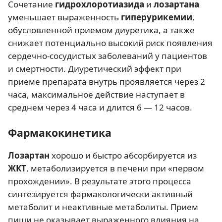
Сочетание
гидрохлоротиазида
и
лозартана
уменьшает выраженность
гиперурикемии
,
обусловленной приемом диуретика, а также
снижает потенциально высокий риск появления
сердечно-сосудистых заболеваний у пациентов
и смертности. Диуретический эффект при
приеме препарата внутрь проявляется через 2
часа, максимальное действие наступает в
среднем через 4 часа и длится 6 — 12 часов.
Фармакокинетика
Лозартан
хорошо и быстро абсорбируется из
ЖКТ
, метаболизируется в печени при «первом
прохождении». В результате этого процесса
синтезируется фармакологически активный
метаболит и неактивные метаболиты. Прием
пищи не оказывает выраженного влияния на