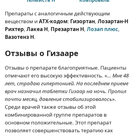
Телмиста Н
Коапровель
Т
Препараты с аналогичным действующим
веществом и
АТХ-кодом
:
Гизортан
,
Лозартан-Н
Рихтер
,
Лакеа Н
,
Презартан Н
,
Лозап плюс
,
Вазотенз Н
.
Отзывы о Гизааре
Отзывы о препарате благоприятные. Пациенты
отмечают его высокую эффективность. «
… Мне 48
лет, страдаю гипертонией. На последнем приеме
врач назначил таблетки Гизаар на ночь. Пропил
почти месяц, давление стабилизировалось
».
Среди врачей также отзывы об этой
комбинированной группе препаратов в
основном положительные. Этот препарат
позволяет совершенствовать терапию как