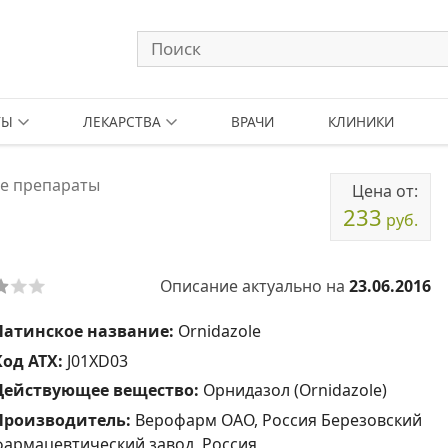
ТЫ
ЛЕКАРСТВА
ВРАЧИ
КЛИНИКИ
е препараты
Цена от:
233
руб.
Описание актуально на
23.06.2016
Латинское название:
Ornidazole
Код АТХ:
J01XD03
Действующее вещество:
Орнидазол (Ornidazole)
Производитель:
Верофарм ОАО, Россия Березовский
фармацевтический завод, Россия