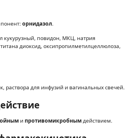
мпонент:
орнидазол
.
 кукурузный, повидон, МКЦ, натрия
 титана диоксид, оксипропилметилцеллюлоза,
к, раствора для инфузий и вагинальных свечей.
действие
зойным
и
противомикробным
действием.