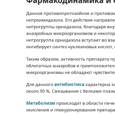
Фармакодинамика и 
Данное противопротозойное и противом
нитроимидазола. Его действие направле
нитрогруппы орнидазола, благодаря в
анаэробных микроорганизмов и некоторы
нитрогруппа орнидазола вступает во вз
ингибирует синтез нуклеиновых кислот, 
Таким образом, активность препарата п
облигатных анаэробов и грамположител
микроорганизмы не обладают чувствите
Для данного
антибиотика
характерна х
около 90 %. Связывание с белками плаз
Метаболизм
происходит в области печ
окисления и глюкуронирования препара