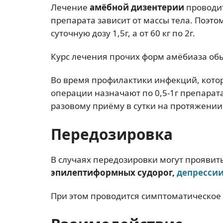
Лечение
амёбной дизентерии
проводит
препарата зависит от массы тела. Поэто
суточную дозу 1,5г, а от 60 кг по 2г.
Курс лечения прочих форм амёбиаза обыч
Во время профилактики инфекций, котор
операции назначают по 0,5-1г препарата
разовому приёму в сутки на протяжении 
Передозировка
В случаях передозировки могут прояви
эпилептиформных судорог,
депресси
При этом проводится симптоматическое