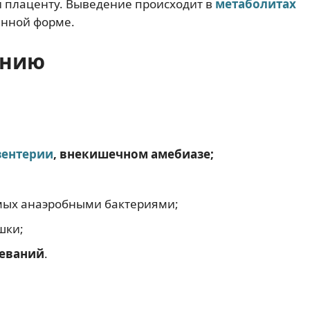
 и плаценту. Выведение происходит в
метаболитах
менной форме.
ению
зентерии
, внекишечном амебиазе;
мых анаэробными бактериями;
шки;
леваний
.