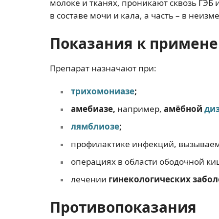
молоке и тканях, проникают сквозь ГЭБ
в составе мочи и кала, а часть – в неиз
Показания к примен
Препарат назначают при:
трихомониазе
;
амебиазе,
например,
амёбной
ди
лямблиозе
;
профилактике инфекций, вызывае
операциях в области ободочной ки
лечении
гинекологических забо
Противопоказания