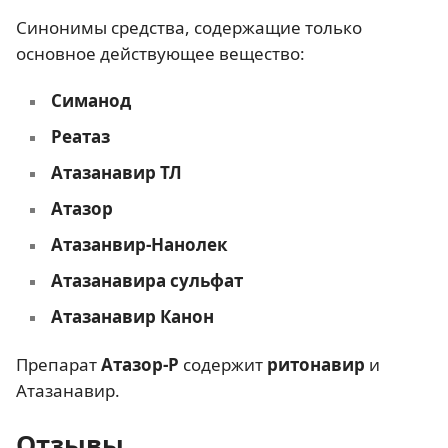
Синонимы средства, содержащие только
основное действующее вещество:
Симанод
Реатаз
Атазанавир ТЛ
Атазор
Атазанвир-Нанолек
Атазанавира сульфат
Атазанавир Канон
Препарат
Атазор-Р
содержит
ритонавир
и
Атазанавир.
Отзывы