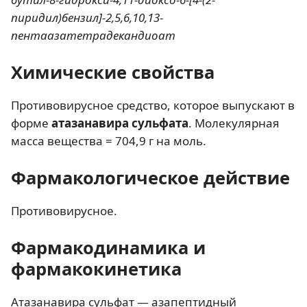
пиридил)бензил]-2,5,6,10,13-
пентаазатетрадекандиоат
Химические свойства
Противовирусное средство, которое выпускают в
форме
атазанавира сульфата
. Молекулярная
масса вещества =
704,9
г на моль.
Фармакологическое действие
Противовирусное.
Фармакодинамика и
фармакокинетика
Атазанавира сульфат — азапептидный