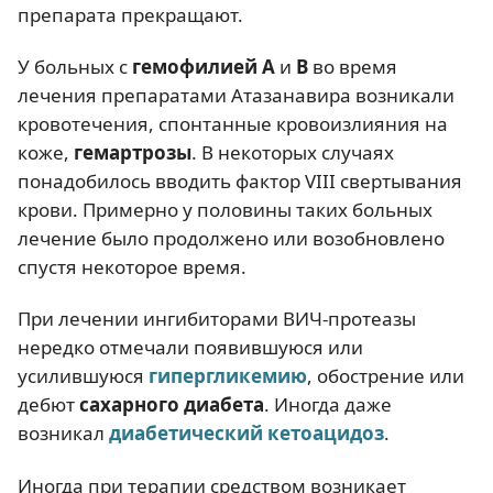
препарата прекращают.
У больных с
гемофилией А
и
В
во время
лечения препаратами Атазанавира возникали
кровотечения, спонтанные кровоизлияния на
коже,
гемартрозы
. В некоторых случаях
понадобилось вводить фактор VIII свертывания
крови. Примерно у половины таких больных
лечение было продолжено или возобновлено
спустя некоторое время.
При лечении ингибиторами ВИЧ-протеазы
нередко отмечали появившуюся или
усилившуюся
гипергликемию
, обострение или
дебют
сахарного диабета
. Иногда даже
возникал
диабетический кетоацидоз
.
Иногда при терапии средством возникает