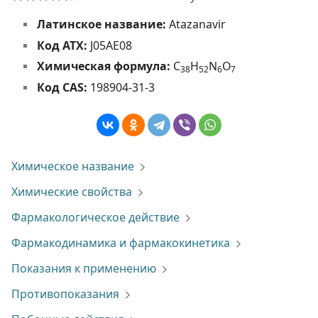
Латинское название:
Atazanavir
Код АТХ:
J05AE08
Химическая формула:
C
H
N
O
3
8
5
2
6
7
Код CAS:
198904-31-3
Химическое название
Химические свойства
Фармакологическое действие
Фармакодинамика и фармакокинетика
Показания к применению
Противопоказания