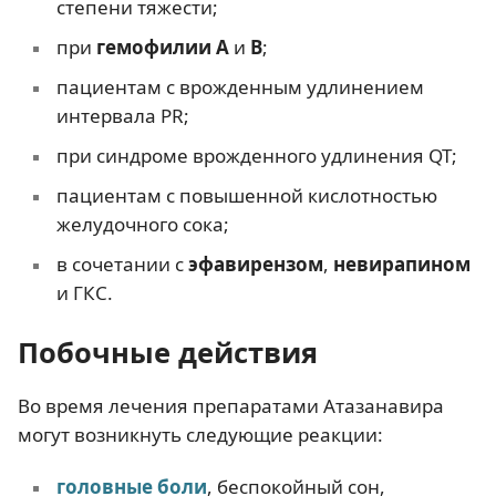
степени тяжести;
при
гемофилии А
и
В
;
пациентам с врожденным удлинением
интервала PR;
при синдроме врожденного удлинения QT;
пациентам с повышенной кислотностью
желудочного сока;
в сочетании с
эфавирензом
,
невирапином
и ГКС.
Побочные действия
Во время лечения препаратами Атазанавира
могут возникнуть следующие реакции:
головные боли
, беспокойный сон,