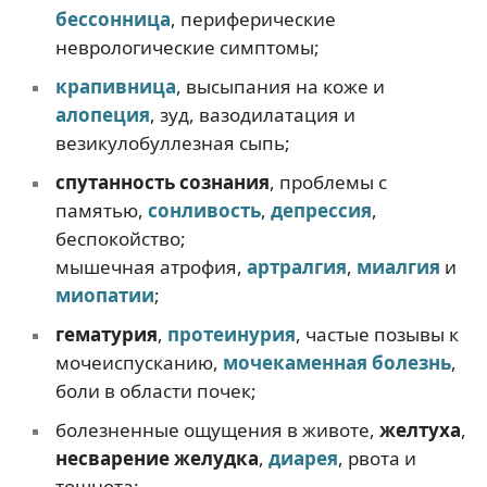
бессонница
, периферические
неврологические симптомы;
крапивница
, высыпания на коже и
алопеция
, зуд, вазодилатация и
везикулобуллезная сыпь;
спутанность сознания
, проблемы с
памятью,
сонливость
,
депрессия
,
беспокойство;
мышечная атрофия,
артралгия
,
миалгия
и
миопатии
;
гематурия
,
протеинурия
, частые позывы к
мочеиспусканию,
мочекаменная болезнь
,
боли в области почек;
болезненные ощущения в животе,
желтуха
,
несварение желудка
,
диарея
, рвота и
тошнота;