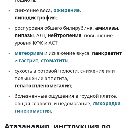
снижение веса,
ожирение
,
липодистрофия
;
рост уровня общего билирубина,
амилазы
,
липазы
, АЛТ,
нейтропения
, повышение
уровня КФК и АСТ;
метеоризм
и искажение вкуса,
панкреатит
и
гастрит
,
стоматиты
;
сухость в ротовой полости, снижение или
повышение аппетита,
гепатоспленомегалия
;
болезненные ощущения в грудной клетке,
общая слабость и недомогание,
лихорадка
,
гинекомастия
.
Атазанавир, инструкция по