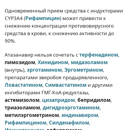
Одновременный прием средства с индукторами
CYP3A4 (
Рифампицин
) может привести к
снижению концентрации противовирусного
средства в крови, к снижению активности до
90%.
Атазанавир нельзя сочетать с
терфенадином
,
пимозидом
,
Хинидином
,
мидазоламом
(внутрь),
эрготамином
,
Эргометрином
,
препаратами зверобоя продырявленного,
Ловастатином
,
Симвастатином
и другими
ингибиторами ГМГ-КоА-редуктазы,
астемизолом
,
цизапридом
,
бепридилом
,
триазоламом
,
дигидроэрготамином
,
метилэргометрином
,
индинавиром
,
Рифампицином
,
Силденафилом
,