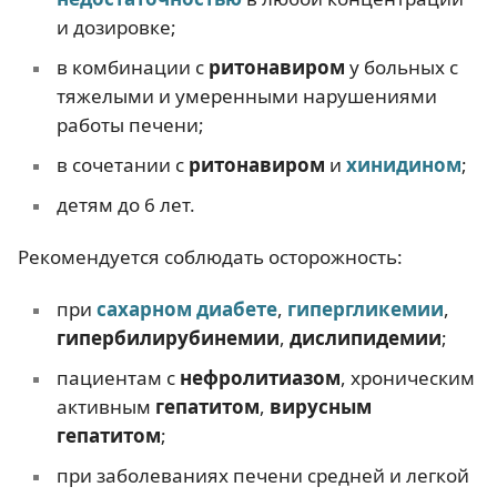
и дозировке;
в комбинации с
ритонавиром
у больных с
тяжелыми и умеренными нарушениями
работы печени;
в сочетании с
ритонавиром
и
хинидином
;
детям до 6 лет.
Рекомендуется соблюдать осторожность:
при
сахарном диабете
,
гипергликемии
,
гипербилирубинемии
,
дислипидемии
;
пациентам с
нефролитиазом
, хроническим
активным
гепатитом
,
вирусным
гепатитом
;
при заболеваниях печени средней и легкой