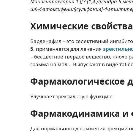
Моногидрохлорид 1-[[3-(1,4-Дигидро-5-мети
ил)-4-этоксифенил]сульфонил]-4-этилпип
Химические свойства
Варденафил – это селективный ингибит
5
, применяется для лечения
эректильн
– бесцветное твердое вещество, плохо р
грамма на моль. Выпускают в виде табле
Фармакологическое 
Улучшает эректильную функцию.
Фармакодинамика и 
Для нормального достижения эрекции н