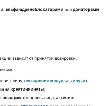
ми
,
альфа-адреноблокаторами
или
донаторами
акций зависит от принятой дозировки.
виться:
рови к лицу,
несварение желудка
,
синусит
;
ровня
креатинкиназы
;
е реакции
, отечность лица,
астения
;