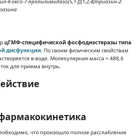
л-4-оксо-7-пропилимидазо[5,1-f][1,2,4]триазин-2-
еразина
ор
цГМФ-специфической фосфодиэстеразы типа
ой дисфункции
. По своим физическим свойствам
астворяется в воде. Молекулярная масса = 488,6
ток для приема внутрь.
действие
фармакокинетика
еобходимо, что произошло полное расслабление