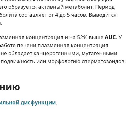
чего образуется активный метаболит. Период
лита составляет от 4 до 5 часов. Выводится
.
лазменная концентрация и на 52% выше
AUC
. У
работе печени плазменная концентрация
о не обладает канцерогенными, мутагенными
, подвижность или морфологию сперматозоидов,
ению
ильной дисфункции
.