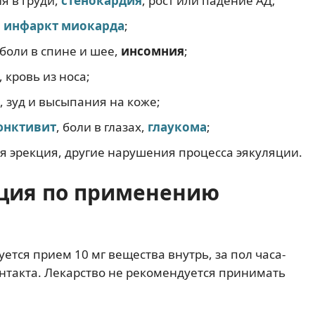
я в груди,
стенокардия
, рост или падение АД;
,
инфаркт миокарда
;
 боли в спине и шее,
инсомния
;
, кровь из носа;
, зуд и высыпания на коже;
юнктивит
, боли в глазах,
глаукома
;
 эрекция, другие нарушения процесса эякуляции.
кция по применению
тся прием 10 мг вещества внутрь, за пол часа-
онтакта. Лекарство не рекомендуется принимать