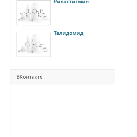
Ривастигмин
Талидомид
ВКонтакте