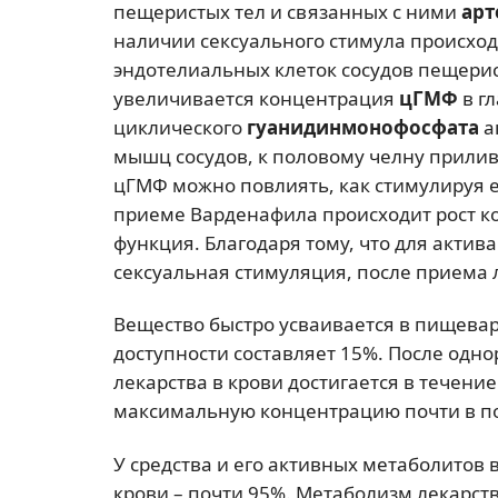
пещеристых тел и связанных с ними
арт
наличии сексуального стимула происхо
эндотелиальных клеток сосудов пещерис
увеличивается концентрация
цГМФ
в г
циклического
гуанидинмонофосфата
а
мышц сосудов, к половому челну прилив
цГМФ можно повлиять, как стимулируя ее
приеме Варденафила происходит рост к
функция. Благодаря тому, что для акти
сексуальная стимуляция, после приема л
Вещество быстро усваивается в пищевар
доступности составляет 15%. После од
лекарства в крови достигается в течен
максимальную концентрацию почти в п
У средства и его активных метаболитов
крови – почти 95%. Метаболизм лекарств