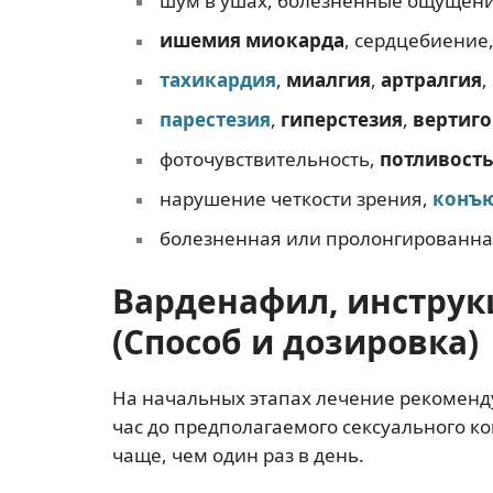
шум в ушах, болезненные ощущени
ишемия миокарда
, сердцебиение
тахикардия
,
миалгия
,
артралгия
,
парестезия
,
гиперстезия
,
вертиго
фоточувствительность,
потливость
нарушение четкости зрения,
конъ
болезненная или пролонгированная
Варденафил, инстру
(Способ и дозировка)
На начальных этапах лечение рекомендуе
час до предполагаемого сексуального к
чаще, чем один раз в день.