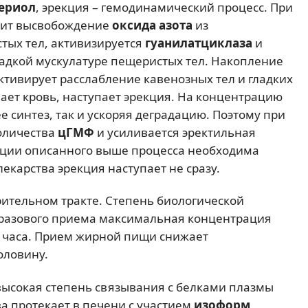
ериол
, эрекция – гемодинамический процесс. При
дит высвобождение
оксида азота
из
тых тел, активизируется
гуанилатциклаза
и
ладкой мускулатуре пещеристых тел. Накопление
ктивирует расслабление кавенозных тел и гладких
ает кровь, наступает эрекция. На концентрацию
 синтез, так и ускоряя деградацию. Поэтому при
оличества
цГМФ
и усиливается эректильная
вации описанного выше процесса необходима
екарства эрекция наступает не сразу.
ительном тракте. Степень биологической
норазового приема максимальная концентрация
ие часа. Прием жирной пищи снижает
оловину.
 высокая степень связывания с белками плазмы
а протекает в печени с участием
изоформ