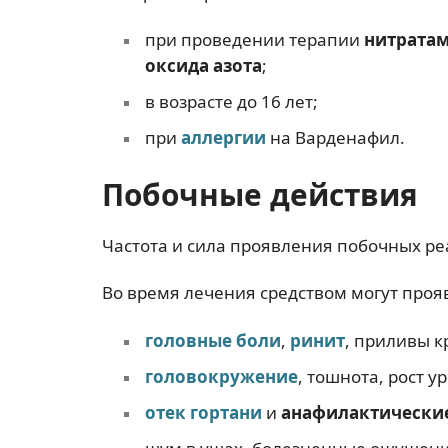
при проведении терапии
нитрата
оксида азота
;
в возрасте до 16 лет;
при
аллергии
на Варденафил.
Побочные действия
Частота и сила проявления побочных ре
Во время лечения средством могут проя
головные боли
,
ринит
, приливы к
головокружение
, тошнота, рост у
отек гортани
и
анафилактически