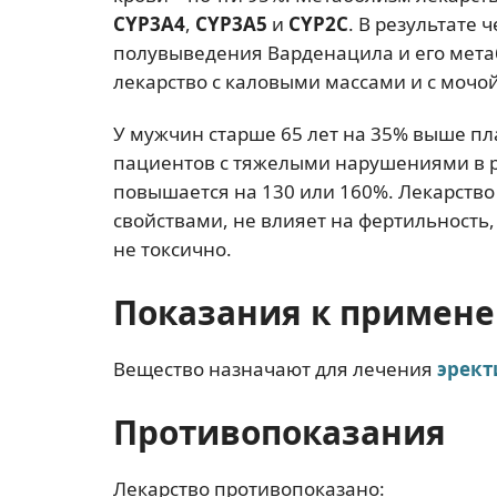
CYP3A4
,
CYP3A5
и
CYP2С
. В результате 
полувыведения Варденацила и его метабо
лекарство с каловыми массами и с мочой
У мужчин старше 65 лет на 35% выше п
пациентов с тяжелыми нарушениями в 
повышается на 130 или 160%. Лекарств
свойствами, не влияет на фертильность
не токсично.
Показания к примен
Вещество назначают для лечения
эрект
Противопоказания
Лекарство противопоказано: