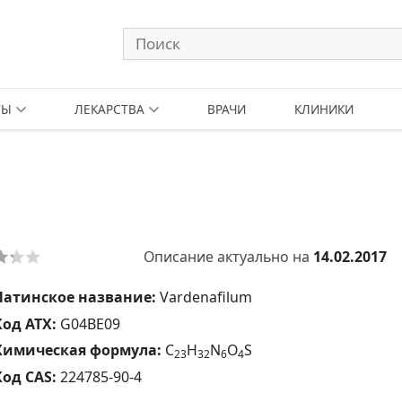
ТЫ
ЛЕКАРСТВА
ВРАЧИ
КЛИНИКИ
Описание актуально на
14.02.2017
Латинское название:
Vardenafilum
Код АТХ:
G04BE09
Химическая формула:
C
H
N
O
S
2
3
3
2
6
4
Код CAS:
224785-90-4