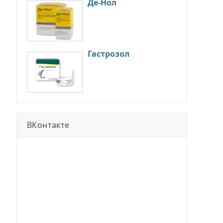
Де-Нол
Гастрозол
ВКонтакте