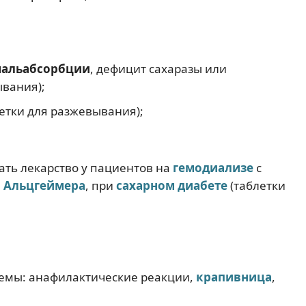
мальабсорбции
, дефицит сахаразы или
ывания);
етки для разжевывания);
ать лекарство у пациентов на
гемодиализе
с
 Альцгеймера
, при
сахарном диабете
(таблетки
темы: анафилактические реакции,
крапивница
,