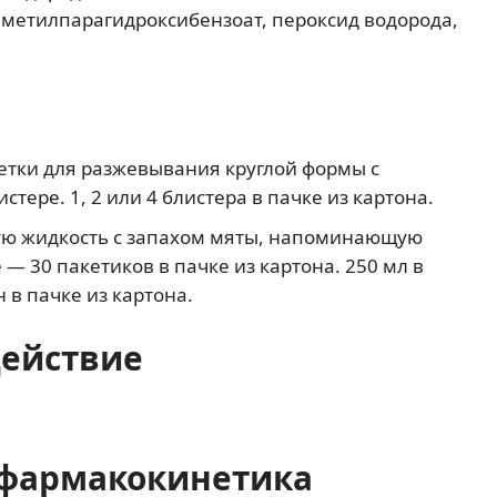
 метилпарагидроксибензоат, пероксид водорода,
етки для разжевывания круглой формы с
стере. 1, 2 или 4 блистера в пачке из картона.
лую жидкость с запахом мяты, напоминающую
 — 30 пакетиков в пачке из картона. 250 мл в
в пачке из картона.
действие
фармакокинетика