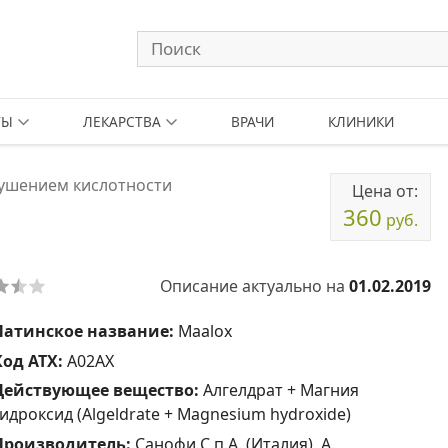
ТЫ
ЛЕКАРСТВА
ВРАЧИ
КЛИНИКИ
рушением кислотности
Цена от:
360
руб.
Описание актуально на
01.02.2019
Латинское название:
Maalox
Код АТХ:
A02AX
Действующее вещество:
Алгелдрат + Магния
гидроксид (Algeldrate + Magnesium hydroxide)
Производитель:
Санофи С.п.А. (Италия), А.