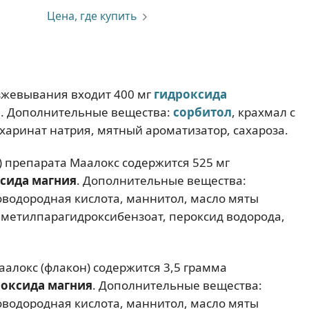
Цена, где купить
азжевывания входит 400 мг
гидроксида
я
. Дополнительные вещества:
сорбитол
, крахмал с
ахаринат натрия, мятный ароматизатор, сахароза.
л) препарата Маалокс содержится 525 мг
сида магния
. Дополнительные вещества:
оводородная кислота, маннитол, масло мяты
 метилпарагидроксибензоат, пероксид водорода,
аалокс (флакон) содержится 3,5 грамма
роксида магния
. Дополнительные вещества:
оводородная кислота, маннитол, масло мяты