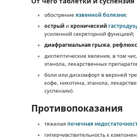
От чего таблетки и суспензия
обострение
язвенной болезни
;
острый
и
хронический
гастродуо
усиленной секреторной функцией;
диафрагмальная грыжа
,
рефлюкс
диспептические явления, в том чис
этанола, лекарственных препаратов
боли или дискомфорт в верхней тре
кофе, никотина, этанола, лекарств
суспензии).
Противопоказания
тяжелая
почечная недостаточнос
гиперчувствительность к компонен