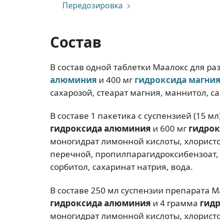
Передозировка
Состав
В состав одной таблетки Маалокс для р
алюминия
и 400 мг
гидроксида магни
сахарозой, стеарат магния, маннитол, с
В составе 1 пакетика с суспензией (15 м
гидроксида алюминия
и 600 мг
гидрок
моногидрат лимонной кислоты, хлорист
перечной, пропилпарагидроксибензоат,
сорбитол, сахаринат натрия, вода.
В составе 250 мл суспензии препарата М
гидроксида алюминия
и 4 грамма
гид
моногидрат лимонной кислоты, хлорист