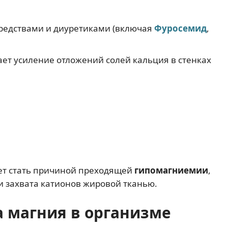
редствами и диуретиками (включая
Фуросемид
,
ает усиление отложений солей кальция в стенках
т стать причиной преходящей
гипомагниемии
,
и захвата катионов жировой тканью.
 магния в организме