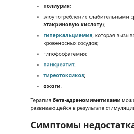
полиурия
;
злоупотребление слабительными с
этакриновую кислоту
);
гиперкальциемия
, которая вызыв
кровеносных сосудов;
гипофосфатемия;
панкреатит
;
тиреотоксикоз
;
ожоги
.
Терапия
бета-адреномиметиками
може
развивающейся в результате стимуляци
Симптомы недостатка