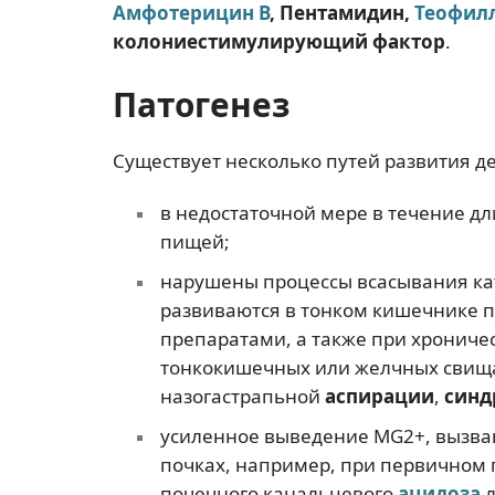
Амфотерицин В
, Пентамидин,
Теофил
колониестимулирующий фактор
.
Патогенез
Существует несколько путей развития д
в недостаточной мере в течение д
пищей;
нарушены процессы всасывания ка
развиваются в тонком кишечнике 
препаратами, а также при хрониче
тонкокишечных или желчных свищ
назогастрапьной
аспирации
,
синд
усиленное выведение MG2+, вызва
почках, например, при первичном 
почечного канальцевого
ацидоза