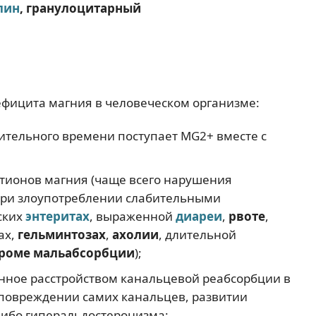
лин
, гранулоцитарный
ефицита магния в человеческом организме:
лительного времени поступает MG2+ вместе с
тионов магния (чаще всего нарушения
при злоупотреблении слабительными
ских
энтеритах
, выраженной
диареи
,
рвоте
,
ах,
гельминтозах
,
ахолии
, длительной
роме мальабсорбции
);
нное расстройством канальцевой реабсорбции в
повреждении самих канальцев, развитии
либо гиперальдостеронизма;