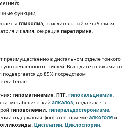
магний
;
ечные функции;
итается
гликолиз
, окислительный метаболизм,
атрия и калия, секреция
паратирина
.
т преимущественно в дистальном отделе тонкого
т употребленного с пищей. Выводится почками со
и подвергается до 85% посредством
етли Генле.
гния:
гипомагниемия
,
ПТГ
,
гипокальциемия
,
сти, метаболический
алкалоз
, тогда как его
трой
гиповолемии,
гиперальдостеронизме
,
жении содержания фосфатов, приеме
алкоголя
и
ногликозиды,
Цисплатин
,
Циклоспорин
,