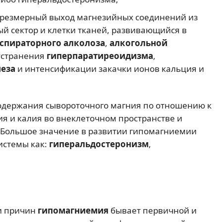
резмерный выход магнезийных соединений из
й сектор и клетки тканей, развивающийся в
спираторного алколоза
,
алкогольной
 устранения
гиперпаратиреоидизма
,
неза
и интенсификации закачки ионов кальция и
содержания сывороточного магния по отношению к
я и калия во внеклеточном пространстве и
. Большое значение в развитии гипомагниемии
истемы как:
гиперальдостеронизм
,
 и причин
гипомагниемия
бывает первичной и