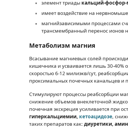
элемент триады
кальций-фосфор-
имеет воздействие на нервномыш
магнийзависимыми процессами сч
трансмембранный перенос ионов н
Метаболизм магния
Всасывание магниевых солей происходи
кишечника и усваивается лишь 30-40% о
скоростью 6-12 милиэкв/сут, реабсорбци
проксимальных почечных канальцев и п
Стимулируют процессы реабсорбции ма
снижение объемов внеклеточной жидко
почечная экскреция усиливается при ос
гиперкальциемии,
кетоацидозе
, сни
таких препаратов как:
диуретики, ами