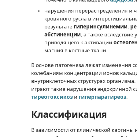
нарушения перераспределения и ч
кровяного русла в интерстициальны
результате
гиперинсулинемии
,
ре
абстиненции
, а также вследствие
приводящего к активации
остеоге
магния в костные ткани.
В основе патогенеза лежат изменения 
колебаниям концентрации ионов кальци
внутриклеточных структурах организма
играют такие нарушения эндокринной с
тиреотоксикоз
и
гиперпаратиреоз
.
Классификация
В зависимости от клинической картины