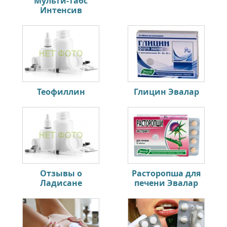
Мульти-табс
Интенсив
Теофиллин
Глицин Эвалар
Отзывы о
Расторопша для
Ладисане
печени Эвалар