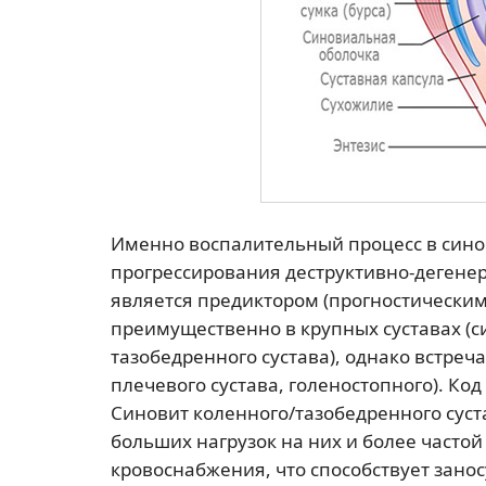
Именно воспалительный процесс в сино
прогрессирования деструктивно-дегенера
является предиктором (прогностически
преимущественно в крупных суставах (с
тазобедренного сустава), однако встреча
плечевого сустава, голеностопного). Код
Синовит коленного/тазобедренного суст
больших нагрузок на них и более частой
кровоснабжения, что способствует зан