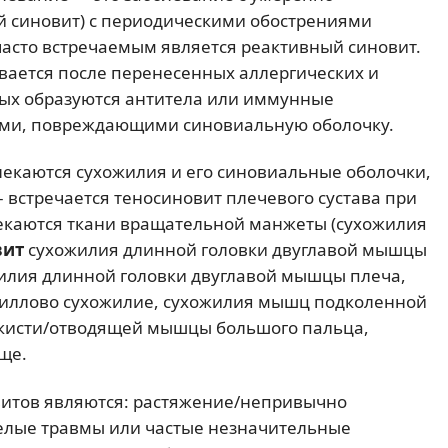
 синовит) с периодическими обострениями
часто встречаемым является реактивный синовит.
вается после перенесенных аллергических и
ых образуются антитела или иммунные
ами, повреждающими синовиальную оболочку.
лекаются сухожилия и его синовиальные оболочки,
– встречается теносиновит плечевого сустава при
лекаются ткани вращательной манжеты (сухожилия
вит
сухожилия длинной головки двуглавой мышцы
жилия длинной головки двуглавой мышцы плеча,
ахиллово сухожилие, сухожилия мышц подколенной
я кисти/отводящей мышцы большого пальца,
ще.
итов являются: растяжение/непривычно
елые травмы или частые незначительные