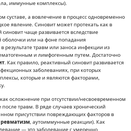
ела, иммунные комплексы).
ом суставе, а вовлечение в процесс одновременно
дкое явление. Синовит может протекать как в
й синовит чаще развивается вследствие
й оболочки или на фоне попадания
 в результате травм или заноса инфекции из
 гематогенным и лимфогенным путем. Достаточно
ит
. Как правило, реактивный синовит развивается
нфекционных заболеваниях, при которых
плексы, которые и являются факторами,
у.
 как осложнение при отсутствии/несвоевременном
после травм. В ряде случаев хронический
оянном присутствии повреждающих факторов в
,
ревматизм
, аутоиммунные реакции). Как
левание — это заболевание с умеренно