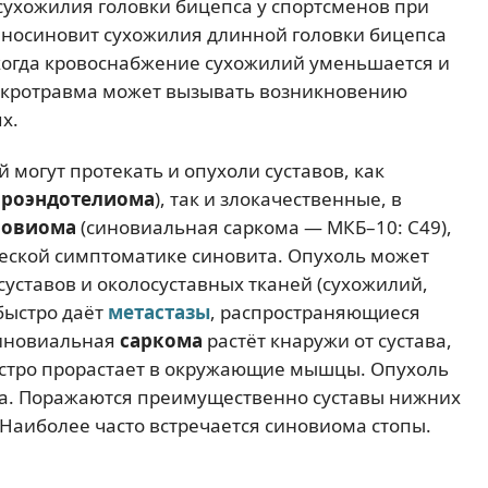
сухожилия головки бицепса у спортсменов при
 теносиновит сухожилия длинной головки бицепса
 когда кровоснабжение сухожилий уменьшается и
кротравма может вызывать возникновению
х.
 могут протекать и опухоли суставов, как
роэндотелиома
), так и злокачественные, в
новиома
(синовиальная саркома — МКБ–10: С49),
ческой симптоматике синовита. Опухоль может
суставов и околосуставных тканей (сухожилий,
быстро даёт
метастазы
, распространяющиеся
Синовиальная
саркома
растёт кнаружи от сустава,
ыстро прорастает в окружающие мышцы. Опухоль
ла. Поражаются преимущественно суставы нижних
 Наиболее часто встречается синовиома стопы.