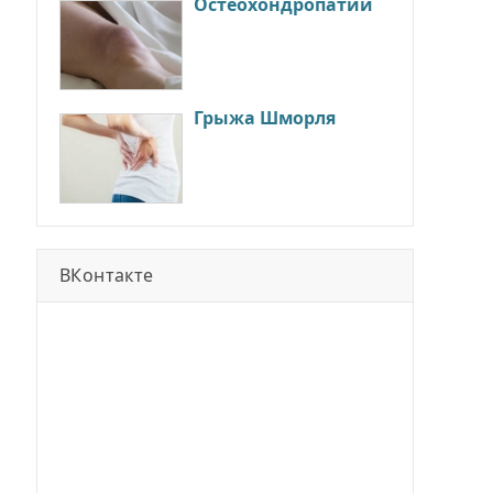
Остеохондропатии
Грыжа Шморля
ВКонтакте