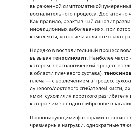
выраженной симптоматикой (умеренный
воспалительного процесса. Достаточно 
Как правило, реактивный синовит разви
инфекционных заболеваниях, при котор
комплексы, которые и являются фактор
Нередко в воспалительный процесс вов
вызывая
теносиновит
. Наиболее часто 
котором в патологический процесс вов
в области плечевого сустава),
теносино
плеча — с вовлечением в процесс сухо
лучевого/локтевого сгибателей кисти, 
ямки, сухожилия короткого разгибател
которые имеют одно фиброзное влагали
Провоцирующими факторами теносинов
чрезмерные нагрузки, однократные тяж