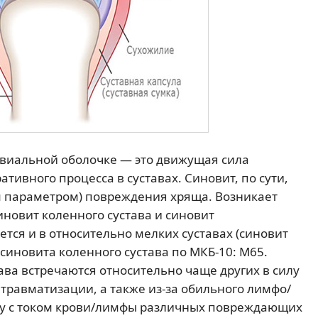
виальной оболочке — это движущая сила
тивного процесса в суставах. Синовит, по сути,
м параметром) повреждения хряща. Возникает
иновит коленного сустава и синовит
ется и в относительно мелких суставах (синовит
 синовита коленного сустава по МКБ-10: M65.
ава встречаются относительно чаще других в силу
 травматизации, а также из-за обильного лимфо/
осу с током крови/лимфы различных повреждающих