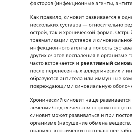
факторов (инфекционные агенты, антит
Как правило, синовит развивается в одн
нескольких суставов — относительно ре
острой, так и хронической форме. Остры
травматизации суставов и синовиально
инфекционного агента в полость сустава
других очагов воспаления в организме
часто встречается и
реактивный синов
после перенесенных аллергических и и
образуются антитела или иммунные ком
повреждающими синовиальную оболочк
Хронический синовит чаще развивается
лечении/недолеченном остром процессе 
синовит может развиваться и при пост
организме (нарушение обмена веществ
правило, хронически протекающее забо