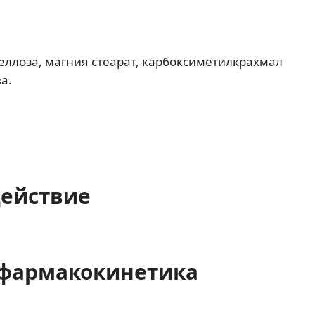
еллоза, магния стеарат, карбоксиметилкрахмал
а.
действие
фармакокинетика