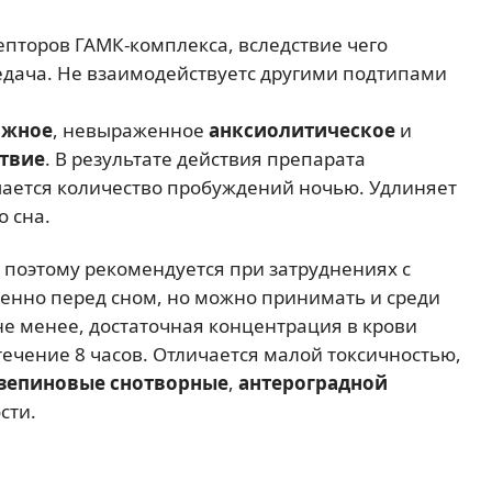
епторов ГАМК-комплекса, вследствие чего
едача. Не взаимодействуетс другими подтипами
ожное
, невыраженное
анксиолитическое
и
твие
. В результате действия препарата
ается количество пробуждений ночью. Удлиняет
о сна.
поэтому рекомендуется при затруднениях с
енно перед сном, но можно принимать и среди
не менее, достаточная концентрация в крови
течение 8 часов. Отличается малой токсичностью,
зепиновые снотворные
,
антероградной
сти.