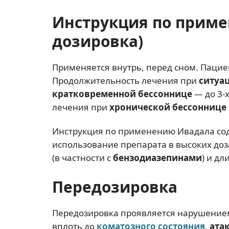
Инструкция по приме
дозировка)
Применяется внутрь, перед сном. Пациент
Продолжительность лечения при
ситуа
кратковременной бессоннице
— до 3-х
лечения при
хронической бессоннице
Инструкция по применению Ивадала сод
использование препарата в высоких доз
(в частности с
бензодиазепинами
) и д
Передозировка
Передозировка проявляется нарушением
вплоть до
коматозного состояния
,
ата