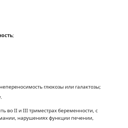
ность
;
 непереносимость глюкозы или галактозы;
.
 во II и III триместрах беременности, с
омании, нарушениях функции печении,