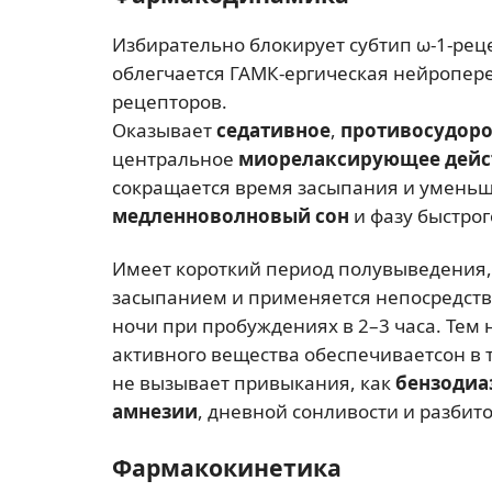
Избирательно блокирует субтип ω-1-рец
облегчается ГАМК-ергическая нейропер
рецепторов.
Оказывает
седативное
,
противосудор
центральное
миорелаксирующее дейс
сокращается время засыпания и уменьш
медленноволновый сон
и фазу быстрог
Имеет короткий период полувыведения, 
засыпанием и применяется непосредств
ночи при пробуждениях в 2–3 часа. Тем 
активного вещества обеспечиваетсон в 
не вызывает привыкания, как
бензодиа
амнезии
, дневной сонливости и разбито
Фармакокинетика