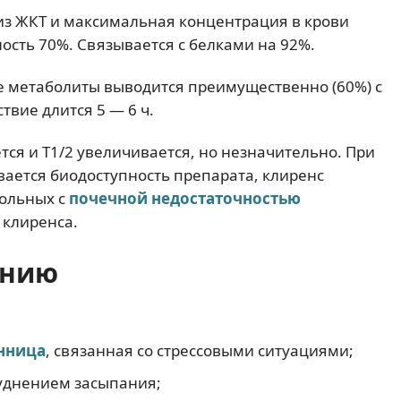
из ЖКТ и максимальная концентрация в крови
ность 70%. Связывается с белками на 92%.
е метаболиты выводится преимущественно (60%) с
ствие длится 5 — 6 ч.
тся и T1/2 увеличивается, но незначительно. При
ается биодоступность препарата, клиренс
больных с
почечной недостаточностью
 клиренса.
ению
нница
, связанная со стрессовыми ситуациями;
руднением засыпания;