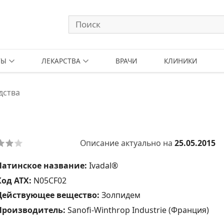
ТЫ
ЛЕКАРСТВА
ВРАЧИ
КЛИНИКИ
дства
Описание актуально на
25.05.2015
Латинское название:
Ivadal®
Код АТХ:
N05CF02
Действующее вещество:
Золпидем
Производитель:
Sanofi-Winthrop Industrie (Франция)