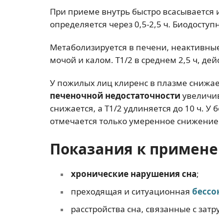
При приеме внутрь быстро всасывается 
определяется через 0,5-2,5 ч. Биодоступ
Метаболизируется в печени, неактивны
мочой и калом. T1/2 в среднем 2,5 ч, дей
У пожилых лиц клиренс в плазме снижае
печеночной недостаточности
увеличив
снижается, а T1/2 удлиняется до 10 ч. У 
отмечается только умеренное снижение
Показания к примен
хронические нарушения сна
;
преходящая и ситуационная
бессо
расстройства сна, связанные с зат