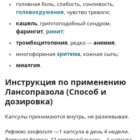
головная боль, слабость, сонливость,
головокружение
, чувство тревоги;
кашель
, гриппоподобный синдром,
фарингит
,
ринит
;
тромбоцитопения
, редко —
анемия
;
многоформная
эритема
, кожная сыпь;
миалгия
.
Инструкция по применению
Лансопразола (Способ и
дозировка)
Капсулы принимаются внутрь, не разжевывая.
Рефлюкс-эзофагит
—1 капсула в день 4 недели.
Язвенная болезнь 12-перстной кишки
—1 капсула