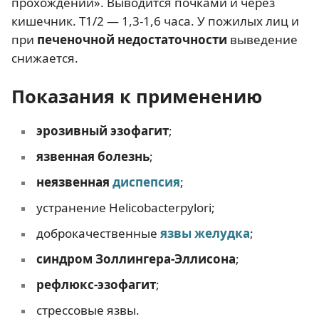
прохождении». Выводится почками и через
кишечник. T1/2 — 1,3-1,6 часа. У пожилых лиц и
при
печеночной недостаточности
выведение
снижается.
Показания к применению
эрозивный эзофагит
;
язвенная болезнь
;
неязвенная
диспепсия
;
устранение Helicobacterpylori;
доброкачественные
язвы желудка
;
синдром Золлингера-Эллисона
;
рефлюкс-эзофагит
;
стрессовые язвы.