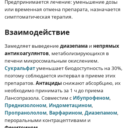
Предпринимается лечение: уменьшение дозы
или временная отмена препарата, назначается
симптоматическая терапия.
Взаимодействие
Замедляет выведение
диазепама
и
непрямых
антикоагулянтов
, метаболизирующихся в
печени микросомальным окислением.
Сукральфат
уменьшает биодоступность на 30%,
поэтому соблюдается интервал в приеме этих
препаратов.
Антациды
снижают абсорбцию, их
необходимо принимать за 1 ч до приема
Лансопразола. Совместим с
Ибупрофеном
,
Преднизолоном
,
Индометацином
,
Пропранололом
,
Варфарином
,
Диазепамом
,
пероральными контрацептивами и
Фенитоином
.