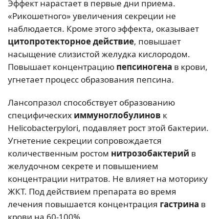
Эффект нарастает в первые дни приема.
«Рикошетного» увеличения секреции не
наблюдается. Кроме этого эффекта, оказывает
цитопротекторное действие
, повышает
насыщение слизистой желудка кислородом.
Повышает концентрацию
пепсиногена
в крови,
угнетает процесс образования пепсина.
Лансопразол способствует образованию
специфических
иммуноглобулинов
к
Helicobacterpylori, подавляет рост этой бактерии.
Угнетение секреции сопровождается
количественным ростом
нитрозобактерий
в
желудочном секрете и повышением
концентрации нитратов. Не влияет на моторику
ЖКТ. Под действием препарата во время
лечения повышается концентрация
гастрина
в
крови на 60-100%.