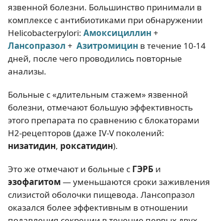
язвенной болезни. Большинство принимали в
комплексе с антибиотиками при обнаружении
Helicobacterpylori:
Амоксициллин
+
Лансопразол
+
Азитромицин
в течение 10-14
дней, после чего проводились повторные
анализы.
Больные с «длительным стажем» язвенной
болезни, отмечают большую эффективность
этого препарата по сравнению с блокаторами
Н2-рецепторов (даже IV-V поколений:
низатидин
,
роксатидин
).
Это же отмечают и больные с
ГЭРБ
и
эзофагитом
— уменьшаются сроки заживления
слизистой оболочки пищевода. Лансопразол
оказался более эффективным в отношении
подавления секреции в течение первых двух