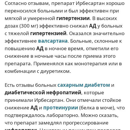
Согласно отзывам, препарат Ирбесартан хорошо
переносился больными и был эффективен при
мягкой и умеренной
гипертензии
. В высоких
дозах (300 мг) эффективно снижал
АД
у больных
с тяжелой
гипертензией
. Оказался значительно
эффективнее
валсартана
. Больные, склонные к
повышению
АД
в ночное время, отметили его
снижение в ночные часы после приема этого
препарата. Применялся как монотерапия или в
комбинации с диуретиком.
Есть отзывы больных
сахарным диабетом
и
диабетической нефропатией
, которые
принимали Ирбесартан. Они отмечали стойкое
снижение
АД
и
протеинурии
(белка в моче), что
подтверждалось лабораторно. Можно сказать,
что препарат замедлял прогрессирование