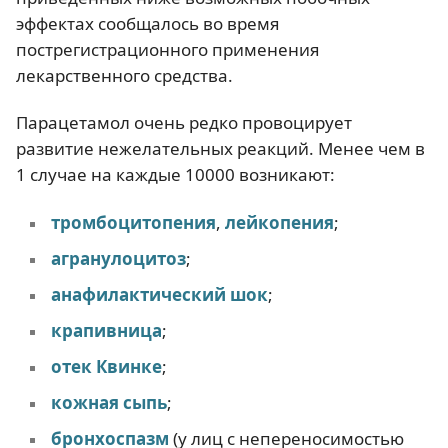
эффектах сообщалось во время
пострегистрационного применения
лекарственного средства.
Парацетамол очень редко провоцирует
развитие нежелательных реакций. Менее чем в
1 случае на каждые 10000 возникают:
тромбоцитопения
,
лейкопения
;
агранулоцитоз
;
анафилактический шок
;
крапивница
;
отек Квинке
;
кожная сыпь
;
бронхоспазм
(у лиц с непереносимостью