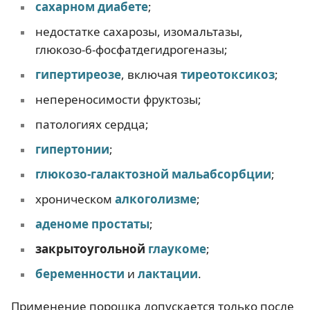
сахарном диабете
;
недостатке сахарозы, изомальтазы,
глюкозо-6-фосфатдегидрогеназы;
гипертиреозе
, включая
тиреотоксикоз
;
непереносимости фруктозы;
патологиях сердца;
гипертонии
;
глюкозо-галактозной мальабсорбции
;
хроническом
алкоголизме
;
аденоме простаты
;
закрытоугольной
глаукоме
;
беременности
и
лактации
.
Применение порошка допускается только после