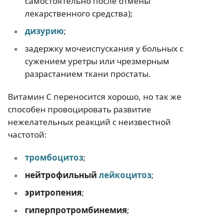
самостоятельно после отмены
лекарственного средства);
дизурию
;
задержку мочеиспускания у больных с
сужением уретры или чрезмерным
разрастанием ткани простаты.
Витамин С переносится хорошо, но так же
способен провоцировать развитие
нежелательных реакций с неизвестной
частотой:
тромбоцитоз
;
нейтрофильный
лейкоцитоз
;
эритропения
;
гиперпротромбинемия
;