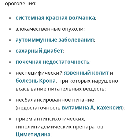
ороговения:
системная красная волчанка
;
злокачественные опухоли;
аутоиммунные заболевания
;
сахарный диабет
;
почечная недостаточность
;
неспецифический
язвенный колит
и
болезнь Крона
, при которых нарушено
всасывание питательных веществ;
несбалансированное питание
(недостаточность
витамина А
,
кахексия
);
прием антипсихотических,
гиполипидемических препаратов,
Циметидина
;