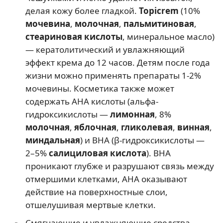
делая кожу более гладкой.
Topicrem
(10%
мочевина
,
молочная
,
пальмитиновая
,
стеариновая кислоты
, минеральное масло)
— кератолитический и увлажняющий
эффект крема до 12 часов. Детям после года
жизни можно применять препараты 1-2%
мочевины. Косметика также может
содержать AHA кислоты (альфа-
гидроксикислоты —
лимонная
, 8%
молочная
,
яблочная
,
гликолевая
,
винная
,
миндальная
) и BHA (β-гидроксикислоты —
2–5%
салициловая кислота
). BHA
проникают глубже и разрушают связь между
отмершими клетками, AHA оказывают
действие на поверхностные слои,
отшелушивая мертвые клетки.
Смягчающие и увлажняющие средства –