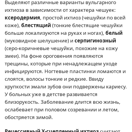
Выделяют различные варианты вульгарного
ихтиоза в зависимости от характера чешуек:
ксеродермия
, простой ихтиоз (чешуйки по всей
коже),
блестящий
(тонкие блестящие чешуйки
больше локализуются на руках и ногах),
белый
(муковидное шелушение) и
серпигинозный
(серо-коричневые чешуйки, похожие на кожу
змеи). На фоне ороговения появляются
трещины, которые при ненадлежащем уходе
инфицируются. Ногтевые пластинки ломаются и
слоятся, волосы тонкие и редкие. Ввиду
хрупкости эмали зубов они подвержены кариесу.
У больных уже в детстве развивается
близорукость. Заболевание длится всю жизнь,
ослабевает при половом созревании и летом,
обостряется зимой.
Рецессивный Х-сцепленный ихтиоз
считают