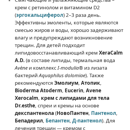
крем с ретинолом и витамином D2
(
эргокальциферол
) 2–3 раза день.
Эффективны эмоленты, которые являются
смесью жиров и воды, хорошо задерживают
влагу и предупреждают возникновение
трещин. Для детей подходит
липидовосстанавливающий крем
XeraCalm
A.D.
(в составе липиды, термальная вода
Avène
и комплекс
I-modulia®
из лизата
бактерий
Aquaphilus dolomiae
). Также
рекомендуются
Эмолиум
,
Атопик
,
Bioderma Atoderm
,
Eucerin
,
Avene
Xerocalm
,
крем с липидами для тела
Dr.esthe
, спреи и кремы на основе
декспантенола
(
НовоПантен
,
Пантенол
,
Бепадерил
,
Бепантен
,
Д-пантенол
). Для
лечения трещин — кремом с