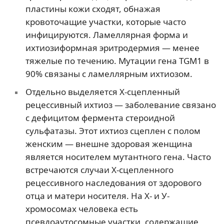
пластины кожи сходят, обнажая
кровоточащие участки, которые часто
инфицируются. Ламеллярная форма и
ихтиозиформная эритродермия — менее
тяжелые по течению. Мутации гена TGM1 в
90% связаны с ламеллярным ихтиозом.
Отдельно выделяется Х-сцепленный
рецессивный ихтиоз — заболевание связано
с дефицитом фермента стероидной
сульфатазы. Этот ихтиоз сцеплен с полом
женским — внешне здоровая женщина
является носителем мутантного гена. Часто
встречаются случаи X-сцепленного
рецессивного наследования от здорового
отца и матери носителя. На Х- и У-
хромосомах человека есть
псевдоаутосомные участки, содержащие