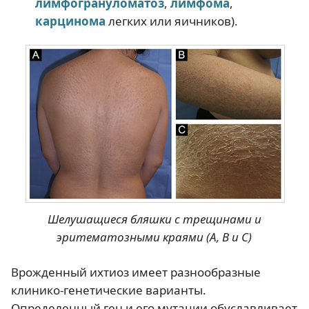
лимфогрануломатоз
,
лимфома
,
карцинома
легких или яичников).
Шелушащиеся бляшки с трещинами и
эритематозными краями (A, B и C)
Врожденный ихтиоз имеет разнообразные
клинико-генетические варианты.
Определенный ген и его мутации обуславливает