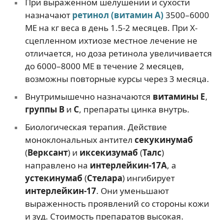
При выраженном шелушении и сухости
назначают
ретинол (витамин А)
3500–6000
МЕ на кг веса в день 1.5-2 месяцев. При Х-
сцепленном ихтиозе местное лечение не
отличается, но доза ретинола увеличивается
до 6000–8000 МЕ в течение 2 месяцев,
возможны повторные курсы через 3 месяца.
Внутримышечно назначаются
витамины Е
,
группы В
и
С
, препараты цинка внутрь.
Биологическая терапия. Действие
моноклональных антител
секукинумаб
(
Верксант
) и
иксекизумаб
(
Талс
)
направлено на
интерлейкин-17A
, а
устекинумаб
(
Стелара
) ингибирует
интерлейкин-17
. Они уменьшают
выраженность проявлений со стороны кожи
и зуд. Стоимость препаратов высокая.