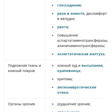
глоссодиния
;
рези в животе
, дискомфорт
в желудке;
рвота
;
повышение
аспартатаминотрансферазы,
аланинаминотрансферазы;
холестатическая желтуха
.
Подкожная ткань и
кожный зуд и
высыпания
,
кожный покров
крапивница
;
эритема;
ангионевротические
отеки
.
Органы зрения
ухудшение зрения;