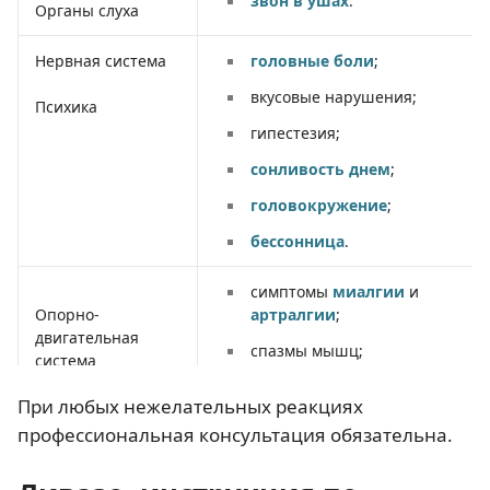
звон в ушах
.
Органы слуха
Нервная система
головные боли
;
вкусовые нарушения;
Психика
гипестезия;
сонливость днем
;
головокружение
;
бессонница
.
симптомы
миалгии
и
артралгии
;
Опорно-
двигательная
спазмы мышц;
система
поллакиурия;
При любых нежелательных реакциях
Соединительная
симптомы
ткань
профессиональная консультация обязательна.
волчаночноподобного
синдрома