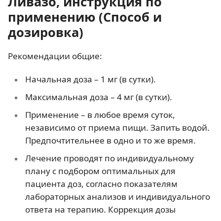
Ливазо, инструкция по
признаки иммуно-
применению (Способ и
опосредованной
некротизирующей
дозировка)
миопатии;
функциональные почечные
Рекомендации общие:
нарушения;
Начальная доза – 1 мг (в сутки).
нарушения мочевыводящих
путей.
Максимальная доза – 4 мг (в сутки).
Репродуктивные
гинекомастия
.
Применение – в любое время суток,
органы
независимо от приема пищи. Запить водой.
Предпочтительнее в одно и то же время.
Обмен веществ/
анорексия.
питание
Лечение проводят по индивидуальному
плану с подбором оптимальных для
Лабораторные
увеличение активности
пациента доз, согласно показателям
исследования
креатинкиназы.
лабораторных анализов и индивидуального
ответа на терапию. Коррекция дозы
Общие нарушения
отеки периферические;