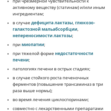
при чрезмерной чувствительности к
активному веществу (статинам) и/или иным
ингредиентам;
в случае
дефицита лактазы
,
глюкозо-
галактозной мальабсорбции
,
непереносимости лактозы
;
при
миопатии
;
при тяжелой форме
недостаточности
печени
;
патологиях печени в острых стадиях;
в случае стойкого роста печеночных
ферментов (повышение трансаминаз в три
раза выше нормы);
во время лечения циклоспоринами;
совместно с лекарственными препаратами