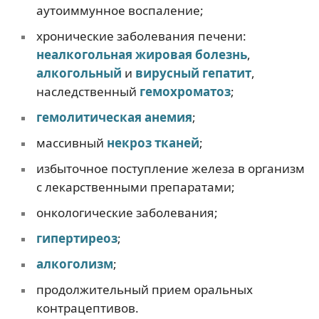
аутоиммунное воспаление;
хронические заболевания печени:
неалкогольная жировая болезнь
,
алкогольный
и
вирусный гепатит
,
наследственный
гемохроматоз
;
гемолитическая анемия
;
массивный
некроз тканей
;
избыточное поступление железа в организм
с лекарственными препаратами;
онкологические заболевания;
гипертиреоз
;
алкоголизм
;
продолжительный прием оральных
контрацептивов.