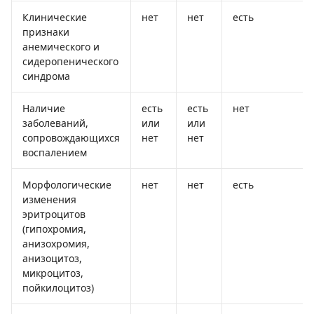
Клинические
нет
нет
есть
признаки
анемического и
сидеропенического
синдрома
Наличие
есть
есть
нет
заболеваний,
или
или
сопровождающихся
нет
нет
воспалением
Морфологические
нет
нет
есть
изменения
эритроцитов
(гипохромия,
анизохромия,
анизоцитоз,
микроцитоз,
пойкилоцитоз)