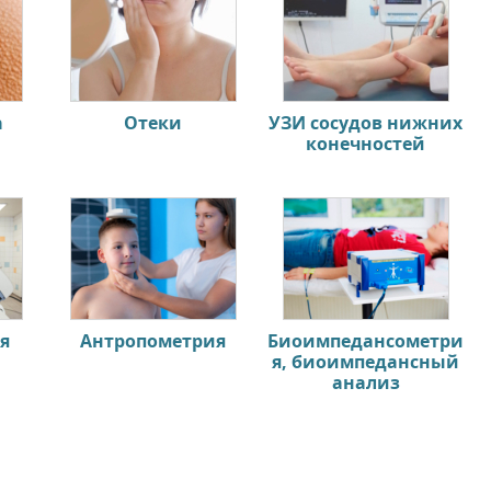
а
Отеки
УЗИ сосудов нижних
конечностей
я
Антропометрия
Биоимпедансометри
я, биоимпедансный
анализ