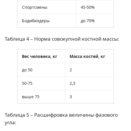
40-49
14-16
17-23
24-26
Спортсмены
45-50%
50-59
15-17
18-24
25-27
Бодибилдеры
до 70%
старше
16-18
19-25
26-28
60
Таблица 4 – Норма совокупной костной массы:
Вес человека, кг
Масса костей, кг
до 50
2
50-75
2,5
выше 75
3
Таблица 5 – Расшифровка величины фазового
угла: