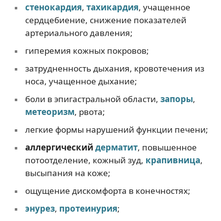
стенокардия
,
тахикардия
, учащенное
сердцебиение, снижение показателей
артериального давления;
гиперемия кожных покровов;
затрудненность дыхания, кровотечения из
носа, учащенное дыхание;
боли в эпигастральной области,
запоры
,
метеоризм
, рвота;
легкие формы нарушений функции печени;
аллергический
дерматит
, повышенное
потоотделение, кожный зуд,
крапивница
,
высыпания на коже;
ощущение дискомфорта в конечностях;
энурез
,
протеинурия
;