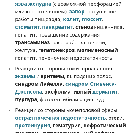
язва желудка
(с возможной перфорацией
или кровотечением),
запор
, нарушение
работы пищевода,
колит
,
глоссит
,
стоматит
,
панкреатит
, стеноз
кишечника,
гепатит
, повышение содержания
трансаминаз
, расстройства печени,
желтуха,
гепатонекроз
,
молниеносный
гепатит
, печеночная недостаточность.
Реакции со стороны кожи: проявления
экземы
и
эритемы
, выпадение волос,
синдром Лайелла,
синдром Стивенса-
Джонсона
, эксфолиативный
дерматит
,
пурпура
, фотосенсибилизация, зуд.
Реакции со стороны мочеполовой сферы:
острая почечная недостаточность
, отеки,
протеинурия
, гематурия, нефротический