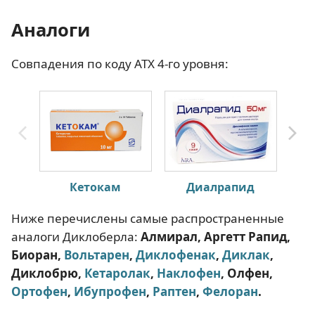
Аналоги
Совпадения по коду АТХ 4-го уровня:
Кетокам
Диалрапид
Ниже перечислены самые распространенные
аналоги Диклоберла:
Алмирал, Аргетт Рапид,
Биоран,
Вольтарен
,
Диклофенак
,
Диклак
,
Диклобрю,
Кетаролак
,
Наклофен
, Олфен,
Ортофен
,
Ибупрофен
,
Раптен
,
Фелоран
.