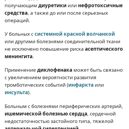
получающим
диуретики
или
нефротоксичные
средства
, а также до или после серьезных
операций.
У больных с
системной красной волчанкой
или другими болезнями соединительной ткани
не исключено повышение риска
асептического
менингита
.
Применение
диклофенака
может быть связано
с увеличением вероятности развития
тромботических событий (
инфаркта
или
инсульта
).
Больным с болезнями периферических артерий,
ишемической болезнью сердца
, сердечной
недостаточностью застойного типа, тяжелой
артериальной гипертензией
,