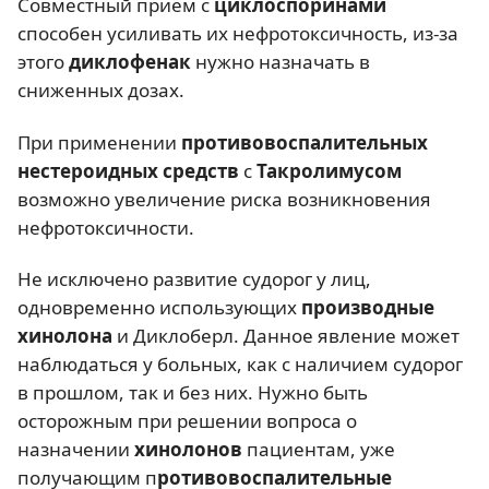
Совместный прием с
циклоспоринами
способен усиливать их нефротоксичность, из-за
этого
диклофенак
нужно назначать в
сниженных дозах.
При применении
противовоспалительных
нестероидных средств
с
Такролимусом
возможно увеличение риска возникновения
нефротоксичности.
Не исключено развитие судорог у лиц,
одновременно использующих
производные
хинолона
и Диклоберл. Данное явление может
наблюдаться у больных, как с наличием судорог
в прошлом, так и без них. Нужно быть
осторожным при решении вопроса о
назначении
хинолонов
пациентам, уже
получающим п
ротивовоспалительные