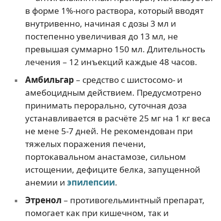
в форме 1%-ного раствора, который вводят
внутривенно, начиная с дозы 3 мл и
постепенно увеличивая до 13 мл, не
превышая суммарно 150 мл. Длительность
лечения – 12 инъекций каждые 48 часов.
Амбильгар
– средство с шистосомо- и
амебоцидным действием. Предусмотрено
принимать перорально, суточная доза
устанавливается в расчёте 25 мг на 1 кг веса
не мене 5-7 дней. Не рекомендован при
тяжелых поражения печени,
портокавальном анастамозе, сильном
истощении, дефиците белка, запущенной
анемии и
эпилепсии
.
Этренол
– противогельминтный препарат,
помогает как при кишечном, так и