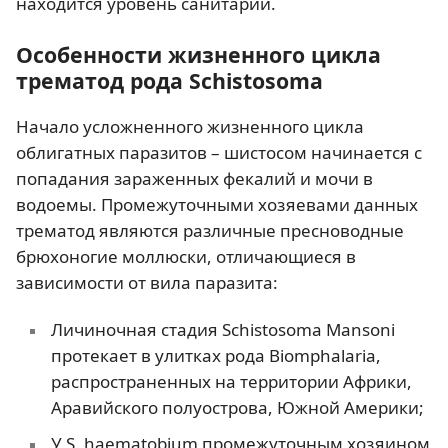
находится уровень санитарии.
Особенности жизненного цикла
трематод рода Schistosoma
Начало усложненного жизненного цикла
облигатных паразитов – шистосом начинается с
попадания зараженных фекалий и мочи в
водоемы. Промежуточными хозяевами данных
трематод являются различные пресноводные
брюхоногие моллюски, отличающиеся в
зависимости от вила паразита:
Личиночная стадия Schistosoma Mansoni
протекает в улитках рода Biomphalaria,
распространенных на территории Африки,
Аравийского полуострова, Южной Америки;
У S. haematobium промежуточным хозяином