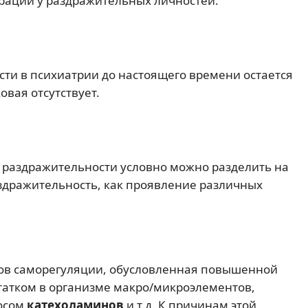
трации у раздражительных личностей.
сти в психиатрии до настоящего времени остается
овая отсутствует.
 раздражительности условно можно разделить на
здражительность, как проявление различных
сов саморегуляции, обусловленная повышенной
татком в организме макро/микроэлементов,
осом
катехоламинов
и т.д. К причинам этой