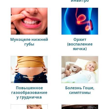
инвитро
Мукоцеле нижней
Орхит
губы
(воспаление
яичка)
Повышенное
Болезнь Гоше,
газообразование
симптомы
у грудничка