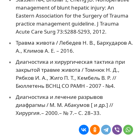
management of blunt hepatic injury: An
Eastern Association for the Surgery of Trauma
practice management guideline. J Trauma
Acute Care Surg 73:S288-S293, 2012.
Травма живота / Лебедев Н. В., Бархударов А.
А., Климов А. Е. – 2016.
Диагностика и хирургическая тактика при
закрытой травме живота / Томнюк Н. Д.,
Рябков И. А., Жиго П. Т., Кембель В. Р. //
Бюллетень ВСНЦ СО РАМН - 2007 - №4.
Диагностика и лечение разрывов
диафрагмы / М. М. Абакумов [ и др.] //
Хирургия.– 2000.– № 7.– С. 28–33.