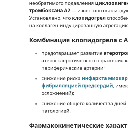
необратимого подавления
циклоокиге
тромбоксана А2
— известного как инду
Установлено, что
клопидогрел
способе
на коллаген-индуцированную агрегацию
Комбинация клопидогрела с 
предотвращает развитие
атеротро
атеросклеротического поражения к
периферические артерии;
снижение риска
инфаркта миокар
фибрилляцией предсердий
, име
осложнений);
снижение общего количества дней г
патологией.
Фармакокинетические характ