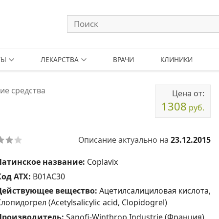
ТЫ
ЛЕКАРСТВА
ВРАЧИ
КЛИНИКИ
ие средства
Цена от:
1308
руб.
Описание актуально на
23.12.2015
Латинское название:
Coplavix
Код АТХ:
B01AC30
Действующее вещество:
Ацетилсалициловая кислота,
лопидогрел (Acetylsalicylic acid, Clopidogrel)
Производитель:
Sanofi-Winthrop Industrie (Франция)