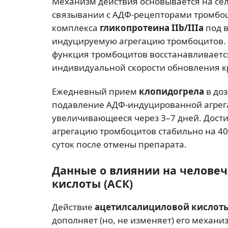
Механизм действия основывается на с
связывании с АДФ-рецепторами тромбоц
комплекса
гликопротеина IIb/IIIa
под 
индуцируемую агрегацию тромбоцитов.
функция тромбоцитов восстанавливается 
индивидуальной скорости обновления к
Ежедневный прием
клопидогрела
в доз
подавление АДФ-индуцированной агрега
увеличивающееся через 3–7 дней. Дост
агрегацию тромбоцитов стабильно на 40
суток после отмены препарата.
Данные о влиянии на челове
кислоты (АСК)
Действие
ацетилсалициловой кислот
дополняет (но, не изменяет) его механи