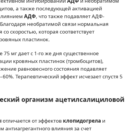
елективном ингибировании
АДФ
и необратимом
итов, а также последующей активацией
влиянием
АДФ
, что также подавляет АДФ-
 Благодаря необратимой связи нормальная
со скоростью, которая соответствует
ровяных пластинок.
е 75 мг дает с 1-го же дня существенное
ции кровяных пластинок (тромбоцитов),
ижение равновесного состояния подавляет
–60%. Терапевтический эффект исчезает спустя 5
ческий организм ацетилсалициловой
ы
отличается от эффектов
клопидогрела
и
зм антиагрегантного влияния за счет