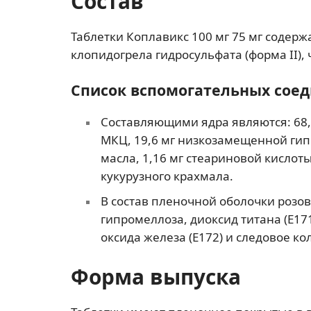
Состав
Таблетки Коплавикс 100 мг 75 мг содерж
клопидогрела гидросульфата (форма II), 
Список вспомогательных сое
Составляющими ядра являются: 68,
МКЦ, 19,6 мг низкозамещенной гипр
масла, 1,16 мг стеариновой кислоты
кукурузного крахмала.
В состав пленочной оболочки розов
гипромеллоза, диоксид титана (Е171
оксида железа (Е172) и следовое ко
Форма выпуска