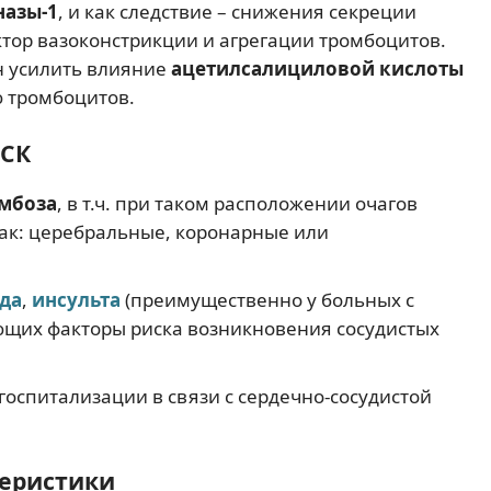
назы-1
, и как следствие – снижения секреции
ктор вазоконстрикции и агрегации тромбоцитов.
н усилить влияние
ацетилсалициловой кислоты
 тромбоцитов.
АСК
мбоза
, в т.ч. при таком расположении очагов
ак: церебральные, коронарные или
да
,
инсульта
(преимущественно у больных с
ющих факторы риска возникновения сосудистых
оспитализации в связи с сердечно-сосудистой
еристики