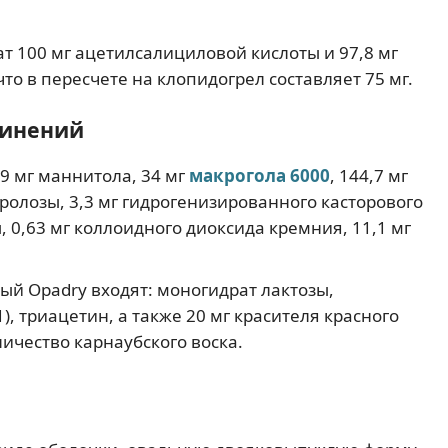
ат 100 мг ацетилсалициловой кислоты и 97,8 мг
что в пересчете на клопидогрел составляет 75 мг.
динений
9 мг маннитола, 34 мг
макрогола 6000
, 144,7 мг
олозы, 3,3 мг гидрогенизированного касторового
, 0,63 мг коллоидного диоксида кремния, 11,1 мг
ый Opadry входят: моногидрат лактозы,
), триацетин, а также 20 мг красителя красного
личество карнаубского воска.