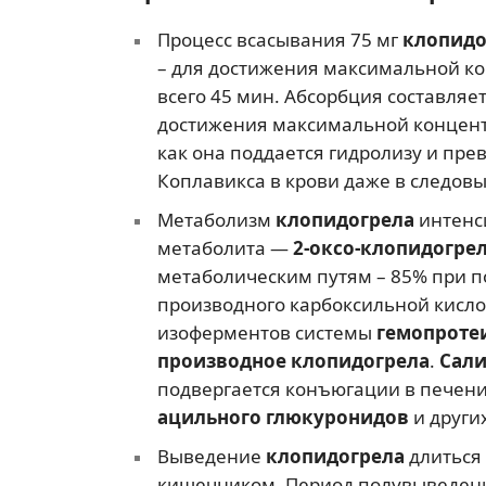
Процесс всасывания 75 мг
клопидо
– для достижения максимальной ко
всего 45 мин. Абсорбция составляе
достижения максимальной концен
как она поддается гидролизу и пре
Коплавикса в крови даже в следов
Метаболизм
клопидогрела
интенс
метаболита —
2-оксо-клопидогре
метаболическим путям – 85% при п
производного карбоксильной кисл
изоферментов системы
гемопроте
производное клопидогрела
.
Сали
подвергается конъюгации в печен
ацильного глюкуронидов
и други
Выведение
клопидогрела
длиться
кишечником. Период полувыведе