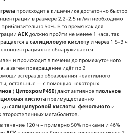
грела
происходит в кишечнике достаточно быстро
нцентрации в размере 2,2–2,5 нг/мл необходимо
т приблизительно 50%. В то время как для
трации
АСК
должно пройти не менее 1 часа, так
вращается в
салициловую кислоту
и через 1,5–3 ч
ых концентрациях не обнаруживается .
ивен и происходит в печени до промежуточного
ла
, а затем превращение идёт по 2
омощи эстераз до образования неактивного
оты, остальные — с помощью некоторых
инов
(
ЦитохромP450
) дают активное
тиольное
циловая кислота
преимущественно
и до
салицилуровой кислоты
,
фенольного
и
х второстепенных метаболитов.
 в течение 120 ч – примерно 50% почками и 46%
ния
АСК
в препарате Коплавикс составляет около 2