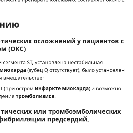
ению
тических осложнений у пациентов с
м (ОКС)
 сегмента ST, установлена нестабильная
миокарда
(зубец Q отсутствует), было установлен
м вмешательстве;
ST (при остром
инфаркте миокарда
) и возможно
едение
тромболизиса
.
тических или тромбоэмболических
 фибрилляции предсердий,