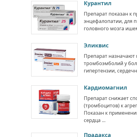
Курантил
Препарат показан к 
энцефалопатии, для 
головного мозга ишем
Эликвис
Препарат назначают 
тромбоэмболий у бол
гипертензии, сердечно
Кардиомагнил
Препарат снижает сп
(тромбоцитов) к агре
Показан к применени
сердца ...
Прадакса