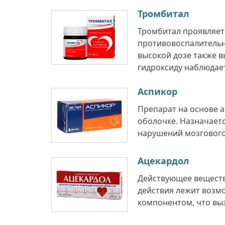
Тромбитал
Тромбитал проявляе
противовоспалитель
высокой дозе также в
гидроксиду наблюдаетс
Аспикор
Препарат на основе 
оболочке. Назначаетс
нарушений мозгового
Ацекардол
Действующее веществ
действия лежит возм
компонентом, что вы