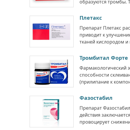
образуются тромбы. Т
Плетакс
Препарат Плетакс рас
приводит к улучшени
тканей кислородом и 
Тромбитал Форте
Фармакологический э
способности склеиван
(прилипание к компон
Фазостабил
Препарат Фазостабил 
действия заключается
провоцирует снижение