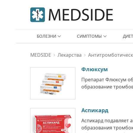
БОЛЕЗНИ
СИМПТОМЫ
ДИЕ
MEDSIDE
Лекарства
Антитромботическ
Флюксум
Препарат Флюксум об
образование тромбов 
Аспикард
Аспикард подавляет а
образования тромбок