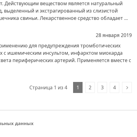
т. Действующим веществом является натуральный
д, выделенный и экстрагированный из слизистой
ечника свиньи. Лекарственное средство обладает ...
28 января
2019
применению для предупреждения тромботических
х с ишемическим инсультом, инфарктом миокарда
вета периферических артерий. Применяется вместе с
Страница 1 из 4
1
2
3
4
альных данных