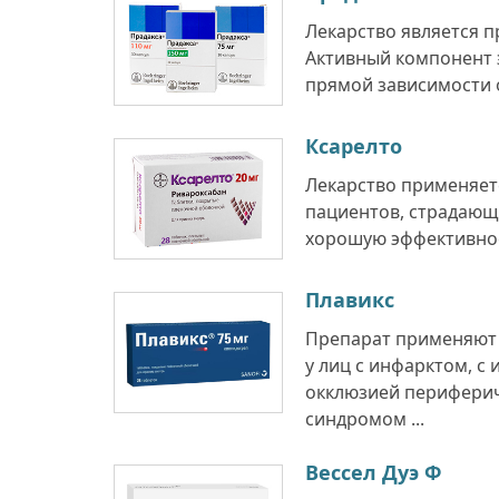
Лекарство является 
Активный компонент 
прямой зависимости о
Ксарелто
Лекарство применяетс
пациентов, страдающ
хорошую эффективнос
Плавикс
Препарат применяют 
у лиц с инфарктом, с
окклюзией периферич
синдромом ...
Вессел Дуэ Ф