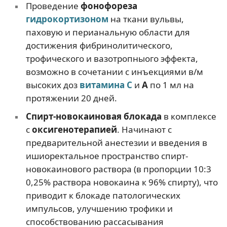
Проведение
фонофореза
гидрокортизоном
на ткани вульвы,
паховую и перианальную области для
достижения фибринолитического,
трофического и вазотропныого эффекта,
возможно в сочетании с инъекциями в/м
высоких доз
витамина С
и
А
по 1 мл на
протяжении 20 дней.
Спирт-новокаиновая блокада
в комплексе
с
оксигенотерапией
. Начинают с
предварительной анестезии и введения в
ишиоректальное пространство спирт-
новокаинового раствора (в пропорции 10:3
0,25% раствора новокаина к 96% спирту), что
приводит к блокаде патологических
импульсов, улучшению трофики и
способствованию рассасывания