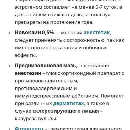
эстрогеном составляет не менее 5-7 суток, в
дальнейшем снижают дозы, используя
препараты на протяжение года.
Новокаин 0,5%
— местный
анестетик
,
следует применять с осторожностью, так как
имеет противопоказания и побочные
эффекты.
Преднизолоновая мазь,
содержащая
анестези
н
– глюкокортикоидный препарат с
противовоспалительным,
противоаллергическим и
иммунодепрессивным действием. Помогает
при различных
дерматитах
, а также в
случае
склерозирующего лишая
–
крауроза вульвы.
Фторокорт
– глюкокортикоид для местного