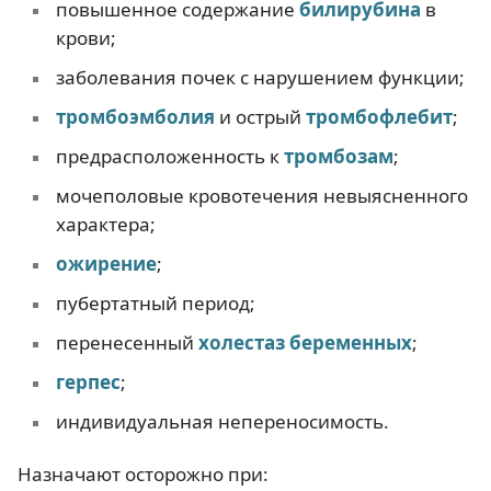
повышенное содержание
билирубина
в
крови;
заболевания почек с нарушением функции;
тромбоэмболия
и острый
тромбофлебит
;
предрасположенность к
тромбозам
;
мочеполовые кровотечения невыясненного
характера;
ожирение
;
пубертатный период;
перенесенный
холестаз
беременных
;
герпес
;
индивидуальная непереносимость.
Назначают осторожно при: