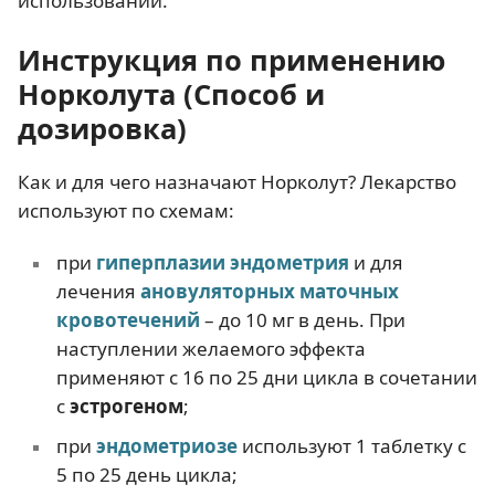
использовании.
Инструкция по применению
Норколута (Способ и
дозировка)
Как и для чего назначают Норколут? Лекарство
используют по схемам:
при
гиперплазии эндометрия
и для
лечения
ановуляторных маточных
кровотечений
– до 10 мг в день. При
наступлении желаемого эффекта
применяют с 16 по 25 дни цикла в сочетании
с
эстрогеном
;
при
эндометриозе
используют 1 таблетку с
5 по 25 день цикла;