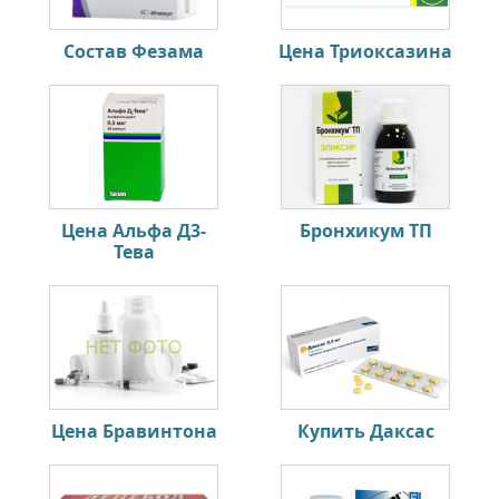
Состав Фезама
Цена Триоксазина
Цена Альфа Д3-
Бронхикум ТП
Тева
Цена Бравинтона
Купить Даксас