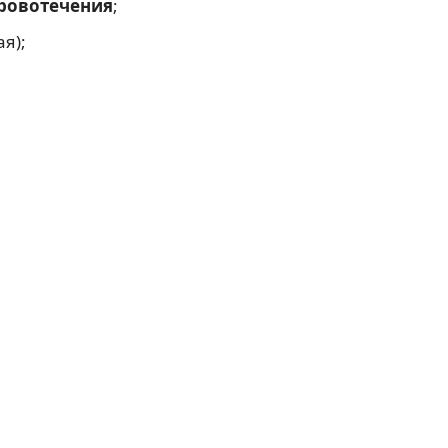
ровотечения
;
я);