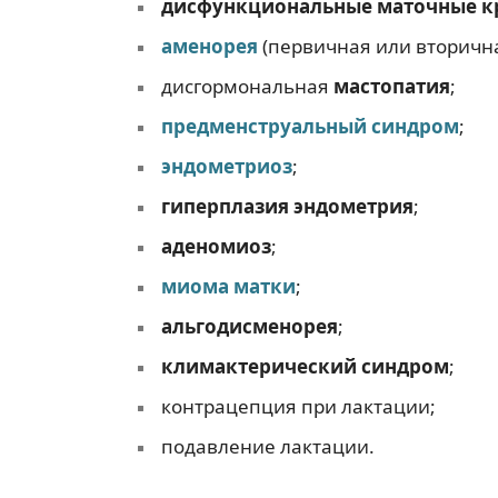
дисфункциональные маточные к
аменорея
(первичная или вторична
дисгормональная
мастопатия
;
предменструальный синдром
;
эндометриоз
;
гиперплазия эндометрия
;
аденомиоз
;
миома матки
;
альгодисменорея
;
климактерический синдром
;
контрацепция при лактации;
подавление лактации.