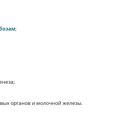
бозам
;
енеза;
вых органов и молочной железы.