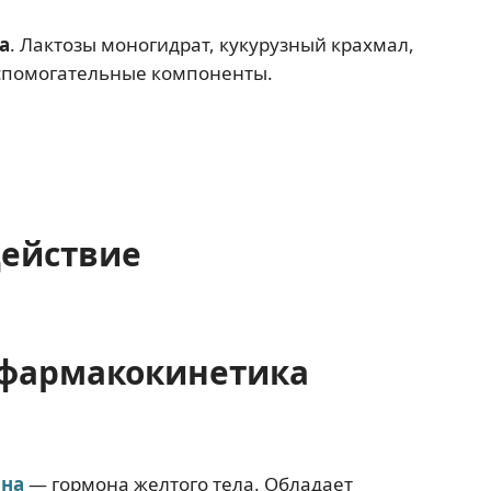
а
. Лактозы моногидрат, кукурузный крахмал,
 вспомогательные компоненты.
действие
фармакокинетика
она
— гормона желтого тела. Обладает