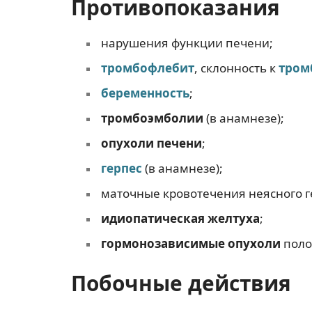
Противопоказания
нарушения функции печени;
тромбофлебит
, склонность к
тром
беременность
;
тромбоэмболии
(в анамнезе);
опухоли печени
;
герпес
(в анамнезе);
маточные кровотечения неясного г
идиопатическая желтуха
;
гормонозависимые опухоли
поло
Побочные действия