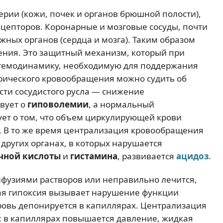
ерии (кожи, почек и органов брюшной полости),
цепторов. Коронарные и мозговые сосуды, почти
жных органов (сердца и мозга). Таким образом
ния. Это защитный механизм, который при
гемодинамику, необходимую для поддержания
рического кровообращения можно судить об
сти сосудистого русла — снижение
вует о
гиповолемии
, а нормальный
ует о том, что объем циркулирующей крови
а. В то же время централизация кровообращения
других органах, в которых нарушается
чной кислоты
и
гистамина
, развивается
ацидоз
.
нфузиями растворов или неправильно лечится,
ная гипоксия вызывает нарушение функции
ровь депонируется в капиллярах. Централизация
: в капиллярах повышается давление, жидкая