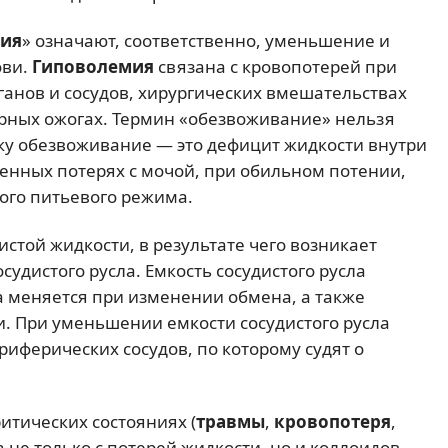
мия
» означают, соответственно, уменьшение и
ови.
Гиповолемия
связана с кровопотерей при
анов и сосудов, хирургических вмешательствах
ирных ожогах. Термин «обезвоживание» нельзя
ку обезвоживание — это дефицит жидкости внутри
енных потерях с мочой, при обильном потении,
ого питьевого режима.
истой жидкости, в результате чего возникает
судистого русла. Емкость сосудистого русла
на меняется при изменении обмена, а также
. При уменьшении емкости сосудистого русла
риферических сосудов, по которому судят о
итических состояниях (
травмы
,
кровопотеря
,
а не только с потерей жидкости, но и коллоидов