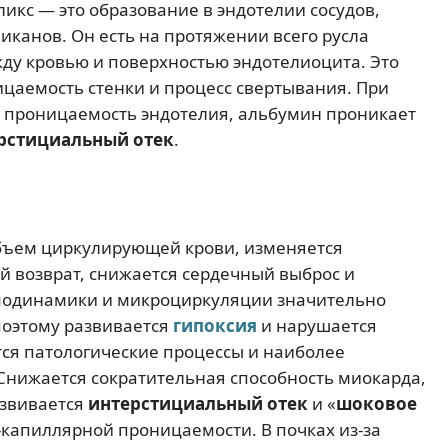
икс — это образование в эндотелии сосудов,
иканов. Он есть на протяжении всего русла
жду кровью и поверхностью эндотелиоцита. Это
ицаемость стенки и процесс свертывания. При
 проницаемость эндотелия, альбумин проникает
рстициальный отек
.
бъем циркулирующей крови, изменяется
й возврат, снижается сердечный выброс и
модинамики и микроциркуляции значительно
поэтому развивается
гипоксия
и нарушается
ются патологические процессы и наиболее
 Снижается сократительная способность миокарда,
азвивается
интерстициальный отек
и «
шоковое
-капиллярной проницаемости. В почках из-за