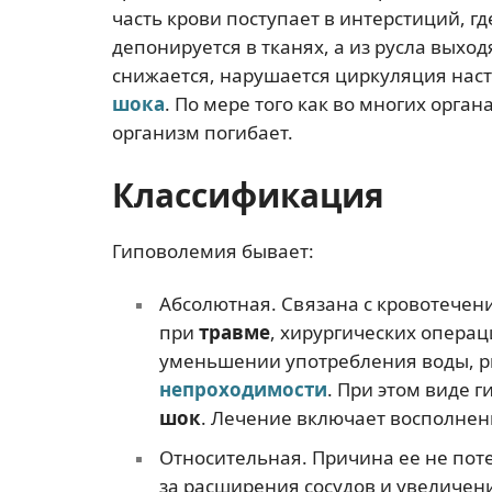
часть крови поступает в интерстиций, г
депонируется в тканях, а из русла выхо
снижается, нарушается циркуляция нас
шока
. По мере того как во многих орг
организм погибает.
Классификация
Гиповолемия бывает:
Абсолютная. Связана с кровотечен
при
травме
, хирургических операц
уменьшении употребления воды, р
непроходимости
. При этом виде 
шок
. Лечение включает восполне
Относительная. Причина ее не поте
за расширения сосудов и увеличен