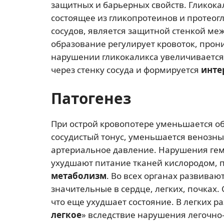
защитных и барьерных свойств. Гликокал
состоящее из гликопротеинов и протеогл
сосудов, является защитной стенкой ме
образование регулирует кровоток, прон
нарушении гликокаликса увеличивается
через стенку сосуда и формируется
инте
Патогенез
При острой кровопотере уменьшается о
сосудистый тонус, уменьшается венозны
артериальное давление. Нарушения ге
ухудшают питание тканей кислородом, 
метаболизм
. Во всех органах развива
значительные в сердце, легких, почках.
что еще ухудшает состояние. В легких р
легкое
» вследствие нарушения легочно