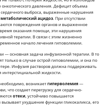
е онкотического давления. Дефицит объема
 сердечного выброса, выраженные нарушения
,
метаболический ацидоз
. При отсутствии
ваются повреждения органов и выраженное
 время оказания помощи, эти нарушения
ивной терапии. В связи с этим жизненно
временное начало лечения гиповолемии.
и — основная задача инфузионной терапии. В то
 только в случае острой гиповолемии, и она по
отере. Инфузия растворов должна поддерживать
я интерстициальной жидкости.
 необходимо, возникает
гиперволемия
—
, что создает перегрузку для сердечно-
ляются
отеки
, устойчиво повышается
я вызывает ухудшение функции гликокаликса, его