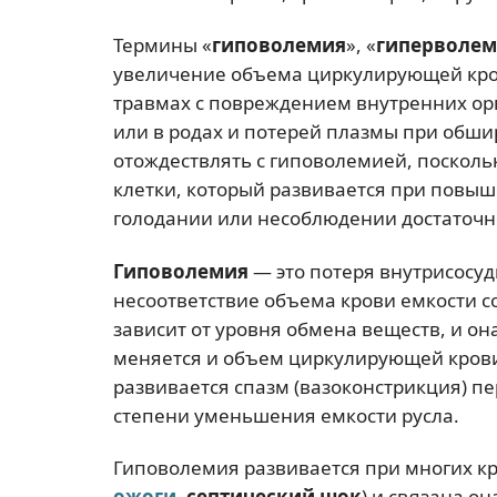
Термины «
гиповолемия
», «
гиперволе
увеличение объема циркулирующей кр
травмах с повреждением внутренних орг
или в родах и потерей плазмы при обш
отождествлять с гиповолемией, посколь
клетки, который развивается при повыш
голодании или несоблюдении достаточн
Гиповолемия
— это потеря внутрисосуд
несоответствие объема крови емкости со
зависит от уровня обмена веществ, и о
меняется и объем циркулирующей крови
развивается спазм (вазоконстрикция) пе
степени уменьшения емкости русла.
Гиповолемия развивается при многих кр
ожоги
,
септический шок
) и связана он