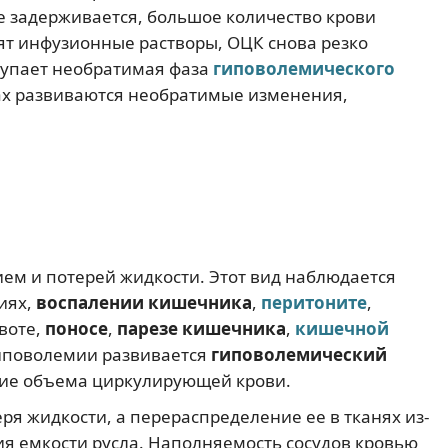
де задерживается, большое количество крови
дят инфузионные растворы, ОЦК снова резко
тупает необратимая фаза
гиповолемического
анах развиваются необратимые изменения,
ием и потерей жидкости. Этот вид наблюдается
иях,
воспалении кишечника
,
перитоните
,
воте,
поносе
,
парезе кишечника
,
кишечной
гиповолемии развивается
гиповолемический
ние объема циркулирующей крови.
ря жидкости, а перераспределение ее в тканях из-
ия емкости русла. Наполняемость сосудов кровью