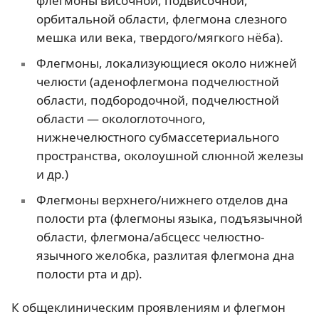
флегмоны височной, подвисочной,
орбитальной области, флегмона слезного
мешка или века, твердого/мягкого нёба).
Флегмоны, локализующиеся около нижней
челюсти (аденофлегмона подчелюстной
области, подбородочной, подчелюстной
области — окологлоточного,
нижнечелюстного субмассетериального
пространства, околоушной слюнной железы
и др.)
Флегмоны верхнего/нижнего отделов дна
полости рта (флегмоны языка, подъязычной
области, флегмона/абсцесс челюстно-
язычного желобка, разлитая флегмона дна
полости рта и др).
К общеклиническим проявлениям и флегмон