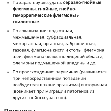
По характеру экссудата:
серозно-гнойные
флегмоны
,
гнойные
,
гнойно-
геморрагические флегмоны
и
гнилостные
.
По локализации: подкожная,
межмышечная, субфасциальная,
межорганная, органная, забрюшинная,
тазовая, флегмона кисти и стопы, флегмона
шеи, флегмона челюстно-лицевой области,
флегмоны подмышечной впадины и др.
По происхождению: первичная (развивается
при непосредственном попадании
возбудителя в ткани организма) и вторичная
(возникает при миграции патогенов из
других гнойных участков).
Причины