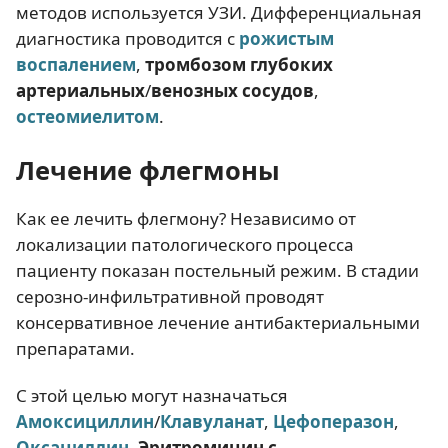
методов используется УЗИ. Дифференциальная
диагностика проводится с
рожистым
воспалением
,
тромбозом глубоких
артериальных
/
венозных сосудов
,
остеомиелитом
.
Лечение флегмоны
Как ее лечить флегмону? Независимо от
локализации патологического процесса
пациенту показан постельный режим. В стадии
серозно-инфильтративной проводят
консервативное лечение антибактериальными
препаратами.
С этой целью могут назначаться
Амоксициллин
/
Клавуланат
,
Цефоперазон
,
Оксациллин
,
Эритромицин с