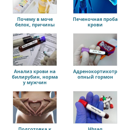
Почему в моче
Печеночная проба
белок, причины
крови
Анализ крови на
Адренокортикотр
билирубин, норма
опный гормон
у мужчин
Подготовка к
Hbsag