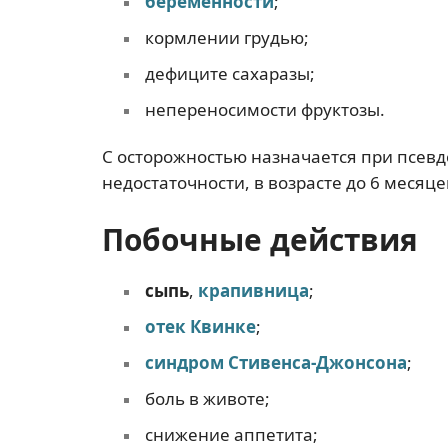
беременности
;
кормлении грудью;
дефиците сахаразы;
непереносимости фруктозы.
С осторожностью назначается при псев
недостаточности, в возрасте до 6 месяце
Побочные действия
сыпь
,
крапивница
;
отек Квинке
;
синдром Стивенса-Джонсона
;
боль в животе;
снижение аппетита;