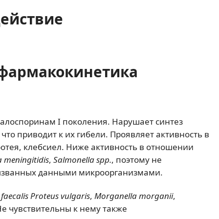
действие
фармакокинетика
алоспоринам I поколения. Нарушает синтез
то приводит к их гибели. Проявляет активность в
отея, клебсиел. Ниже активность в отношении
a meningitidis
,
Salmonella spp.
, поэтому не
вызванных данными микроорганизмами.
faecalis Proteus vulgaris
,
Morganella morganii
,
He чувствительны к нему также