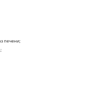
з печени;
;