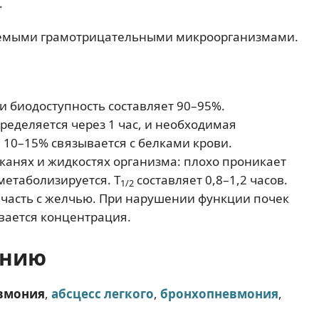
.
яемыми грамотрицательными микроорганизмами.
и биодоступность составляет 90–95%.
еделяется через 1 час, и необходимая
 10–15% связывается с белками крови.
канях и жидкостях организма: плохо проникает
 метаболизируется. Т
составляет 0,8–1,2 часов.
1/2
 часть с желчью. При нарушении функции почек
вается концентрация.
ению
вмония
,
абсцесс легкого
,
бронхопневмония
,