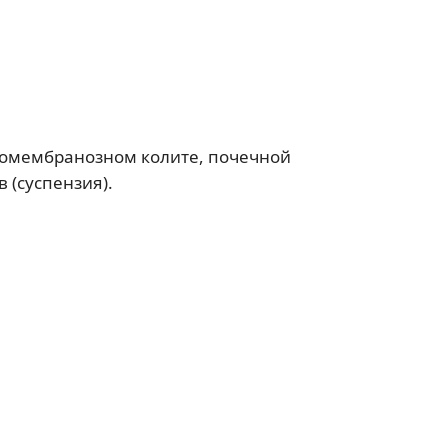
домембранозном колите, почечной
в (суспензия).