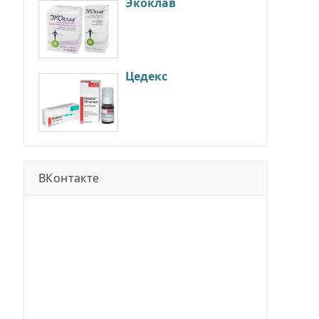
Экоклав
Цедекс
ВКонтакте