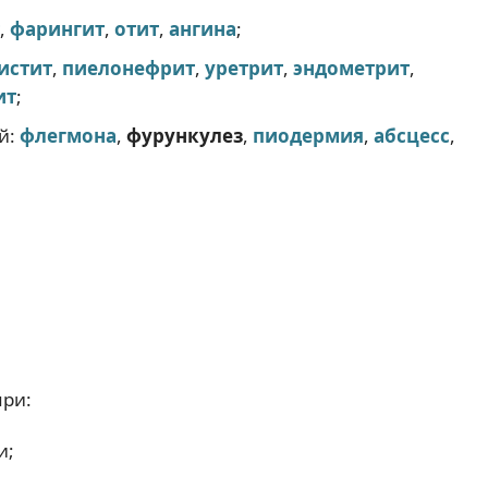
,
фарингит
,
отит
,
ангина
;
истит
,
пиелонефрит
,
уретрит
,
эндометрит
,
ит
;
й:
флегмона
,
фурункулез
,
пиодермия
,
абсцесс
,
при:
и;