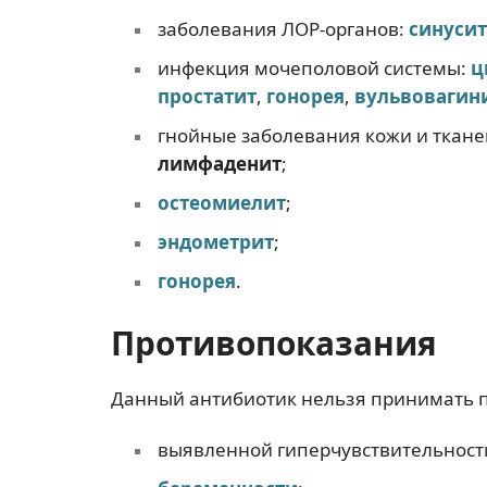
заболевания ЛОР-органов:
синусит
инфекция мочеполовой системы:
ц
простатит
,
гонорея
,
вульвовагин
гнойные заболевания кожи и ткане
лимфаденит
;
остеомиелит
;
эндометрит
;
гонорея
.
Противопоказания
Данный антибиотик нельзя принимать 
выявленной гиперчувствительност