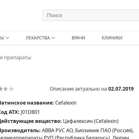
ТЫ
ЛЕКАРСТВА
ВРАЧИ
КЛИНИКИ
е препараты
Описание актуально на
02.07.2019
Латинское название:
Cefalexin
Код АТХ:
J01DB01
Действующее вещество:
Цефалексин (Cefalexin)
Производитель:
АВВА РУС АО, Биохимик ПАО (Россия),
Белмедпрепараты РУП (Республика Беларусь), Люпин