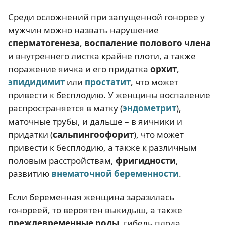
Среди осложнений при запущенной гонорее у
мужчин можно назвать нарушение
сперматогенеза
,
воспаление полового члена
и внутреннего листка крайне плоти, а также
поражение яичка и его придатка
орхит
,
эпидидимит
или
простатит
, что может
привести к бесплодию. У женщины воспаление
распространяется в матку (
эндометрит
),
маточные трубы, и дальше – в яичники и
придатки (
сальпингоофорит
), что может
привести к бесплодию, а также к различным
половым расстройствам,
фригидности
,
развитию
внематочной беременности
.
Если беременная женщина заразилась
гонореей, то вероятен выкидыш, а также
преждевременные роды
, гибель плода.