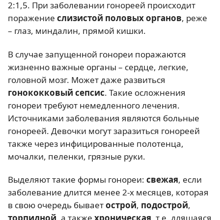
2:1,5. При заболевании гонореей происходит
поражение
слизистой половых органов
, реже
– глаз, миндалин, прямой кишки.
В случае запущенной гонореи поражаются
жизненно важные органы – сердце, легкие,
головной мозг. Может даже развиться
гонококковый сепсис
. Такие осложнения
гонореи требуют немедленного лечения.
Источниками заболевания являются больные
гонореей. Девочки могут заразиться гонореей
также через инфицированные полотенца,
мочалки, пеленки, грязные руки.
Выделяют такие формы гонореи:
свежая
, если
заболевание длится менее 2-х месяцев, которая
в свою очередь бывает
острой
,
подострой
,
торпидной
, а также
хроническая
, т.е. длящаяся