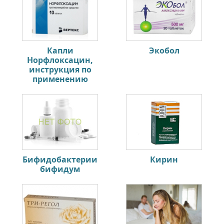
Капли
Экобол
Норфлоксацин,
инструкция по
применению
Бифидобактерии
Кирин
бифидум