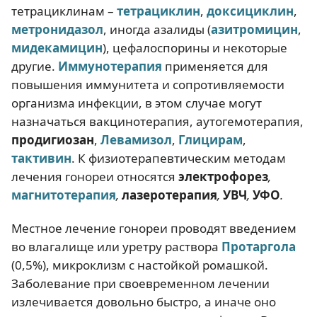
тетрациклинам –
тетрациклин
,
доксициклин
,
метронидазол
, иногда азалиды (
азитромицин
,
мидекамицин
), цефалоспорины и некоторые
другие.
Иммунотерапия
применяется для
повышения иммунитета и сопротивляемости
организма инфекции, в этом случае могут
назначаться вакцинотерапия, аутогемотерапия,
продигиозан
,
Левамизол
,
Глицирам
,
тактивин
. К физиотерапевтическим методам
лечения гонореи относятся
электрофорез
,
магнитотерапия
,
лазеротерапия
,
УВЧ
,
УФО
.
Местное лечение гонореи проводят введением
во влагалище или уретру раствора
Протаргола
(0,5%), микроклизм с настойкой ромашкой.
Заболевание при своевременном лечении
излечивается довольно быстро, а иначе оно