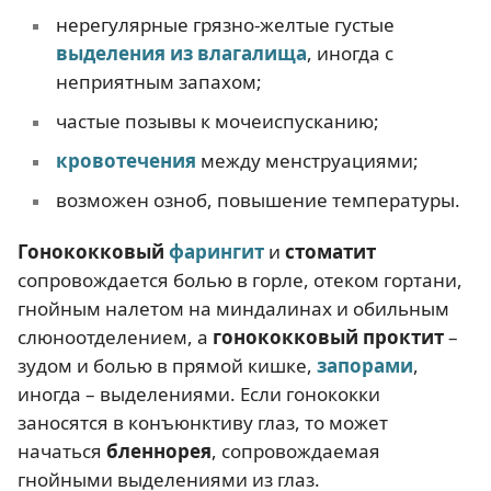
нерегулярные грязно-желтые густые
выделения из влагалища
, иногда с
неприятным запахом;
частые позывы к мочеиспусканию;
кровотечения
между менструациями;
возможен озноб, повышение температуры.
Гонококковый
фарингит
и
стоматит
сопровождается болью в горле, отеком гортани,
гнойным налетом на миндалинах и обильным
слюноотделением, а
гонококковый проктит
–
зудом и болью в прямой кишке,
запорами
,
иногда – выделениями. Если гонококки
заносятся в конъюнктиву глаз, то может
начаться
бленнорея
, сопровождаемая
гнойными выделениями из глаз.