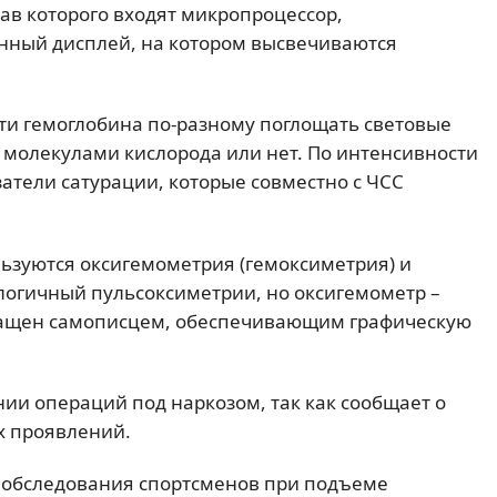
ав которого входят микропроцессор,
онный дисплей, на котором высвечиваются
ти гемоглобина по-разному поглощать световые
 с молекулами кислорода или нет. По интенсивности
атели сатурации, которые совместно с ЧСС
ьзуются оксигемометрия (гемоксиметрия) и
логичный пульсоксиметрии, но оксигемометр –
снащен самописцем, обеспечивающим графическую
и операций под наркозом, так как сообщает о
х проявлений.
 обследования спортсменов при подъеме