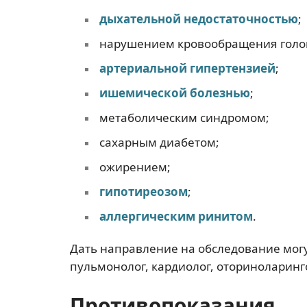
дыхательной недостаточностью
;
нарушением кровообращения голов
артериальной гипертензией
;
ишемической болезнью
;
метаболическим синдромом;
сахарным диабетом;
ожирением;
гипотиреозом
;
аллергическим ринитом
.
Дать направление на обследование могу
пульмонолог, кардиолог, оториноларинго
Противопоказания