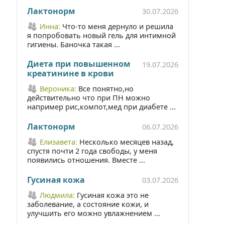
Лактонорм
30.07.2026
Инна:
Что-то меня дернуло и решила
я попробовать новый гель для интимной
гигиены. Баночка такая ...
Диета при повышенном
19.07.2026
креатинине в крови
Вероника:
Все понятно,но
действительно что при ПН можно
например рис,компот,мед при диабете ...
Лактонорм
06.07.2026
Елизавета:
Несколько месяцев назад,
спустя почти 2 года свободы, у меня
появились отношения. Вместе ...
Гусиная кожа
03.07.2026
Людмила:
Гусиная кожа это не
заболевание, а состояние кожи, и
улучшить его можно увлажнением ...